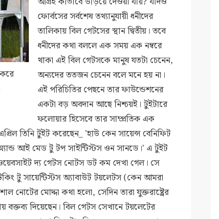
আগ্রহ কীভাবে উড়িয়ে দেওয়া যায়? যদিও
ফোর্বসের সর্বশেষ তথ্যানুযায়ী ধনীদের
তালিকায় বিল গেটসের স্থান দ্বিতীয়। তবে
ধনীদের কথা বললে এক সময় এক নম্বরে
থাকা এই বিল গেটসকে মানুষ যতটা চেনেন,
 করে
অন্যদের ততজন চেনেন বলে মনে হয় না।
া
এই পরিচিতির পেছনে তার ফাউন্ডেশনের
একটা বড় অবদান আছে নিশ্চয়ই। টুইটারে
ফলোয়ার হিসেবে তার সাম্প্রতিক এক
এপ্রিল তিনি টুইট করেছেন_ 'হাউ কেন সায়েন্স বেনিফিট
অ্যান্ড আই মেড টু টপ সাইন্টিস্টস ওন সানডে।' এ টুইট
ল ওয়েবসাইট দ্য গেটস নোটস ডট কম দেখা গেল।
সে
ং টু সায়েন্টিস্টস অ্যাবাউট টয়লেটস (কেন আমরা
শাল নোটের মোদ্দা কথা হলো, সেদিন তারা যুক্তরাষ্ট্রের
ায় বক্তব্য দিয়েছেন। বিল গেটস সেখানে টয়লেটের