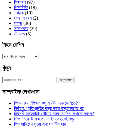
শিক্ষাঙ্গন
(97)
শিক্ষানীতি
(18)
শ্রমিক
(10)
সংবাদমাধ্যম
(2)
সমাজ
(36)
সাক্ষাৎকার
(29)
সীমান্ত
(5)
টাইম মেশিন
টাইম
মেশিন
খুঁজুন
অনুসন্ধানঃ
সাম্প্রতিক লেখাগুলো
শিশুর এমন ‘শিক্ষা’ শুধু শারমিন একাডেমিতে?
নির্বাচন: প্রতিশ্রুতির বন্যা বনাম বাস্তবায়নের খরা
নির্বাচনী হলফনামা: গোড়ার গলদ, না দিন দেখানো সকাল?
শিক্ষা নিয়ে কী করতে চান ইশতেহারেই বলুন
শিশু সাজিদের মৃত্যু এবং সামষ্টিক দায়