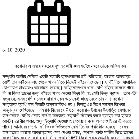
মে 10, 2020
করোনার এ সময়ে সবচেয়ে যুগান্তকারী বদল ঘটেছে- ঘরে থেকে অফিস করা
সম্প্রতি জাতীয় দৈনিকে একটি সরকারি হাসপাতালের ছবি বেরিয়েছে- করোনা আক্রান্ত
রোগী তার ভাইয়ের কাছ থেকে খাবার নিতে নিজেই বাইরে এসেছেন। ছবিটি নিয়ে সামাজিক
যোগাযোগ মাধ্যমেও আলোচনা হয়েছে। আইসোলেশনে থাকা রোগী বাইরে আসতে পারে
কি-না কিংবা তাদের জন্য বাইরের খাবার নেওয়া সিদ্ধ কি-না, সেটা ভিন্ন প্রসঙ্গ। তবে এটা
সত্য যে, এসব রোগীর সেবায় যারা থাকেন অনেকেই কাছে যেতে চান না। করোনা
সংক্রামক ব্যাধি বলে বিষয়টি অস্বাভাবিকও নয়। কিন্তু এর বিকল্প সমাধান বিশ্বের
অন্যান্যরা দেখিয়েছে। এমনকি চীনের যে উহানে করোনাভাইরাসের উৎপত্তি সেখানেও
হাসপাতালে রোগীর সেবায় নার্স বা অন্যান্য সহযোগী স্টাফের বদলে ব্যবহার করা হয়েছে
রোবট। রোগীর খাবার, ওষুধ ইত্যাদি দেওয়াসহ যেকোনো কাজ অনায়াসেই রোবট করতে
পারে। আমাদের দেশেও বাণিজ্যিক ভিত্তিতে রোবট তৈরির প্রতিষ্ঠান রয়েছে। যেসব
হাসপাতালে করোনা আক্রান্তদের সেবা দেওয়া হচ্ছে, সেখানে রোবট সার্ভিস দিতে তাদের
সঙ্গে চুক্তি করে তা করা যায়। যদিও জরুরি পিপিই কিংবা মাস্ক এমনকি করোনা চিকিৎসা