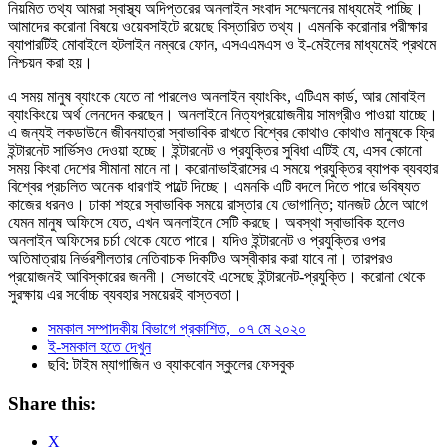
নিয়মিত তথ্য আমরা স্বাস্থ্য অদিপ্তরের অনলাইন সংবাদ সম্মেলনের মাধ্যমেই পাচ্ছি।
আমাদের করোনা বিষয়ে ওয়েবসাইটে রয়েছে বিস্তারিত তথ্য। এমনকি করোনার পরীক্ষার
ব্যাপারটিই মোবাইলে হটলাইন নম্বরে ফোন, এসএএমএস ও ই-মেইলের মাধ্যমেই প্রথমে
নিশ্চয়ন করা হয়।
এ সময় মানুষ ব্যাংকে যেতে না পারলেও অনলাইন ব্যাংকিং, এটিএম কার্ড, আর মোবাইল
ব্যাংকিংয়ে অর্থ লেনদেন করছেন। অনলাইনে নিত্যপ্রয়োজনীয় সামগ্রীও পাওয়া যাচ্ছে।
এ জন্যই লকডাউনে জীবনযাত্রা স্বাভাবিক রাখতে বিশ্বের কোথাও কোথাও মানুষকে ফ্রি
ইন্টারনেট সার্ভিসও দেওয়া হচ্ছে। ইন্টারনেট ও প্রযুক্তির সুবিধা এটিই যে, এসব কোনো
সময় কিংবা দেশের সীমানা মানে না। করোনাভাইরাসের এ সময়ে প্রযুক্তির ব্যাপক ব্যবহার
বিশ্বের প্রচলিত অনেক ধারণাই পাল্টে দিচ্ছে। এমনকি এটি বদলে দিতে পারে ভবিষ্যত
কাজের ধরনও। ঢাকা শহরে স্বাভাবিক সময়ে রাস্তার যে ভোগান্তি; যানজট ঠেলে আগে
যেমন মানুষ অফিসে যেত, এখন অনলাইনে সেটি করছে। অবস্থা স্বাভাবিক হলেও
অনলাইন অফিসের চর্চা থেকে যেতে পারে। যদিও ইন্টারনেট ও প্রযুক্তির ওপর
অতিমাত্রায় নির্ভরশীলতার নেতিবাচক দিকটিও অস্বীকার করা যাবে না। তারপরও
প্রয়োজনই আবিস্কারের জননী। সেভাবেই এসেছে ইন্টারনেট-প্রযুক্তি। করোনা থেকে
সুরক্ষায় এর সর্বোচ্চ ব্যবহার সময়েরই বাস্তবতা।
সমকাল সম্পাদকীয় বিভাগে প্রকাশিত,
০৭ মে ২০২০
ই-সমকাল হতে দেখুন
ছবি: টাইম ম্যাগাজিন ও ব্যাকবোন স্কুলের ফেসবুক
Share this:
X