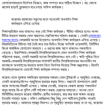
যোগাযোগমাধ্যমে নির্দেশনা নিচ্ছেন, কাজ সম্পন্ন করে পাঠিয়ে দিচ্ছেন। বড় কোনো
ঝামেলা ছাড়াই সুন্দরভাবে ঘরে চলছে অফিস কার্যক্রম।
করোনায় ব্যাকবোন স্কুলের মতো অনেকেই অনলাইন শিক্ষা
কার্যক্রমে এগিয়ে এসেছে
শিক্ষাপ্রতিষ্ঠান বন্ধ থাকলেও বন্ধ নেই শিক্ষা কার্যক্রম। সীমিত পরিসরে হলেও সংসদ
টিভির মাধ্যমে সরকার যেমন বাচ্চাদের শ্রেণিকক্ষের পাঠদান করাচ্ছে। তেমনি (
ব্যাকবোন
স্কুলের মতো
) বেসরকারি অনেক উদ্যোগও অনলাইন শিক্ষা কার্যক্রমে এগিয়ে এসেছে।
বিষয়ভিত্তিক বিভিন্ন পাঠ তৈরি করে তার ভিডিও দিচ্ছে সংশ্নিষ্ট ওয়েবসাইট, ইউটিউব
কিংবা সামাজিক যোগাযোগ মাধ্যমে। এ ধরনের কাজ আগে থাকলেও লকডাউনে
বেড়েছে। উচ্চশিক্ষায় বেসরকারি বিশ্ববিদ্যালয়গুলো যেমন অনলাইন শিক্ষা কার্যক্রম
পরিচালনা করছে, তেমনি সরকারি অনেক বিশ্ববিদ্যালয়ও বসে নেই। ক্ষতি পুষিয়ে নিতে
সরকারি-বেসরকারি বিশ্ববিদ্যালয়ের পাশাপাশি জাতীয় বিশ্ববিদ্যালয়ের আওতাধীন সব
কলেজকে অনলাইনের মাধ্যমে ক্লাস নিতে নির্দেশনা দিয়েছে শিক্ষা মন্ত্রণালয়। বিদেশি
বিশ্ববিদ্যালয়গুলো এভাবেই শিক্ষা কার্যক্রম সম্পন্ন করছে।
করোনা থেকে সুরক্ষায় সঙ্গনিরোধ ব্যবস্থার সমাধান যেমন ইন্টারনেট ও প্রযুক্তি দেখাচ্ছে,
তেমনি করোনাদুর্যোগেও প্রযুক্তির ব্যবহার করছে বিশ্ব। শুরুতেই হাসপাতালে রোবট
কাজে লাগানোর বিষয়টি এসেছে। আমরা দেখেছি, ভারতের কেরালা রাজ্যে 'লকডাউন'
মানুষ মানছে কি-না পুলিশ সেটি পর্যবেক্ষণ করছে ড্রোনের সাহায্যে। অনেক দেশে
সিসিটিভির মাধ্যমে করোনা পজিটিভ রোগীর অবস্থান, কার কার সঙ্গে সাক্ষাৎ করেছে
ইত্যাদি শনাক্ত হচ্ছে। দক্ষিণ কোরিয়াসহ কিছু কিছু দেশ স্মার্টফোন ট্র্যাকিং পদ্ধতি
ব্যবহার করছে। আমাদের স্বাস্থ্য বিভাগও যে প্রযুক্তি ব্যবহার করছে না তা নয়, করোনার