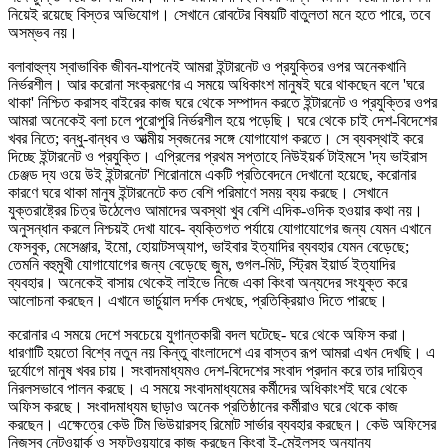
নিয়েই রয়েছে বিস্তর অভিযোগ। সেখানে রোবটের বিষয়টি বাতুলতা মনে হতে পারে, তবে
অসম্ভব নয়।
বলাবাহুল্য স্বাভাবিক জীবন-যাপনেই আমরা ইন্টারনেট ও প্রযুক্তির ওপর অনেকখানি
নির্ভরশীল। আর করোনা সংক্রমণের এ সময়ে অধিকাংশ মানুষই ঘরে থাকছেন বলে 'ঘরে
থাকা' নিশ্চিত করাসহ বাইরের কাজ ঘরে থেকে সম্পাদন করতে ইন্টারনেট ও প্রযুক্তির ওপর
আমরা অনেকেই বলা চলে পুরোপুরি নির্ভরশীল হয়ে পড়েছি।
ঘরে থেকে চাই দেশ-বিদেশের
খবর নিতে; বন্ধু-বান্ধব ও আত্মীয় স্বজনের সঙ্গে যোগাযোগ করতে। সে ব্যবস্থাই করে
দিচ্ছে ইন্টারনেট ও প্রযুক্তি। এপ্রিলের প্রথম সপ্তাহে নিউইয়র্ক টাইমসে 'দ্য ভাইরাস
চেঞ্জড দ্য ওয়ে উই ইন্টারনেট' শিরোনামে একটি প্রতিবেদনে দেখানো হয়েছে, করোনার
কারণে ঘরে থাকা মানুষ ইন্টারনেটে কত বেশি পরিমাণে সময় ব্যয় করছে। সেখানে
যুক্তরাষ্ট্রের চিত্র উঠেলেও আমাদের অবস্থা খুব বেশি এদিক-ওদিক হওয়ার কথা নয়।
অনুসন্ধান করলে নিশ্চয়ই দেখা যাবে- ব্যক্তিগত পর্যায়ে যোগাযোগের জন্য যেমন এখানে
ফেসবুক, মেসেঞ্জার, ইমো, হোয়াটসঅ্যাপ, ভাইবার ইত্যাদির ব্যবহার যেমন বেড়েছে;
তেমনি বহুমুখী যোগাযোগের জন্য বেড়েছে জুম, গুগল-মিট, স্ট্রিম ইয়ার্ড ইত্যাদির
ব্যবহার। অনেকেই বাসায় থেকেই লাইভে নিজে একা কিংবা অন্যদের সংযুক্ত করে
আলোচনা করছেন। এখানে ভার্চুয়াল দর্শক দেখছে, প্রতিক্রিয়াও দিতে পারছে।
করোনার এ সময়ে দেশে সবচেয়ে যুগান্তকারী বদল ঘটেছে- ঘরে থেকে অফিস করা।
ধারণাটি হয়তো বিশ্বে নতুন নয় কিন্তু বাংলাদেশে এর বাস্তব রূপ আমরা এখন দেখছি। এ
দুর্যোগে মানুষ খবর চায়। সংবাদমাধ্যমও দেশ-বিদেশের সংবাদ প্রদান করে তার দায়িত্ব
নিরলসভাবে পালন করছে। এ সময়ে সংবাদমাধ্যমের কর্মীদের অধিকাংশই ঘরে থেকে
অফিস করছে। সংবাদমাধ্যম ছাড়াও অনেক প্রতিষ্ঠানের কর্মীরাও ঘরে থেকে কাজ
করছেন। এক্ষেত্রে কেউ টিম ভিউয়ারসহ রিমোট সার্ভার ব্যবহার করছেন। কেউ অফিসের
নিজস্ব নেটওয়ার্ক ও সফটওয়্যারে কাজ করছেন কিংবা ই-মেইলসহ অন্যান্য