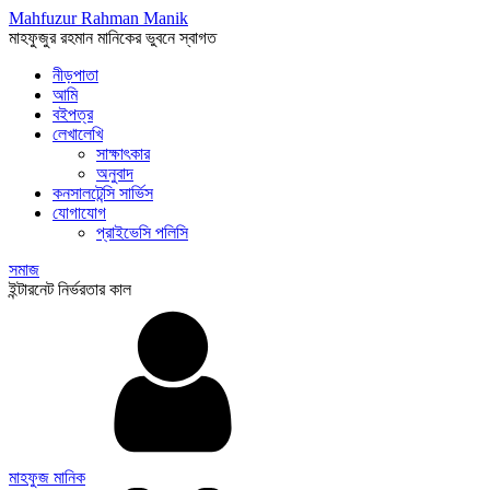
Mahfuzur Rahman Manik
মাহফুজুর রহমান মানিকের ভুবনে স্বাগত
নীড়পাতা
আমি
বইপত্র
লেখালেখি
সাক্ষাৎকার
অনুবাদ
কনসালটেন্সি সার্ভিস
যোগাযোগ
প্রাইভেসি পলিসি
সমাজ
ইন্টারনেট নির্ভরতার কাল
মাহফুজ মানিক