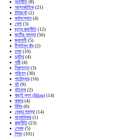
অর্থনীতি
(8)
আন্তর্জাতিক
(21)
ইন্টারনেট
(2)
কর্মসংস্থান
(4)
খেলা
(3)
ছাত্র রাজনীতি
(12)
জাতীয় সমস্যা
(56)
জ্বালানী
(5)
টিপাইমুখ বাঁধ
(2)
ঢাকা
(10)
দুর্ঘটনা
(4)
নারী
(4)
নিরাপত্তা
(3)
পরিবেশ
(30)
পাঠোদ্ধার
(16)
বই
(9)
বইমেলা
(2)
বাছাই ব্লগ (Blog)
(14)
বাজার
(4)
বিবিধ
(6)
বেকার সমস্যা
(14)
মানবাধিকার
(1)
রাজনীতি
(23)
লেখক
(5)
শিক্ষা
(101)