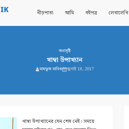
IK
নীড়পাতা
আমি
বইপত্র
লেখালেখি
অন্যদৃষ্টি
খাম্বা উপাখ্যান
মাহফুজ মানিক
জুলাই 18, 2017
খাম্বা উপাখ্যানের যেন শেষ নেই। সময়ে