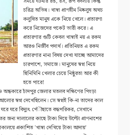
সময়ে ঘটনার রঙ, রস, রূপ বদলায় কিন্তু
চরিত্র অভিন্ন। খাম্বা প্রাণহীন নিষ্কলুষ অথচ
কলুষিত মানুষ একে নিয়ে খেলে। প্রতারণা
করে নিজেদের পকেট ভারী করে। এ
প্রতারণার গুটি কেবল খাম্বাই নয় এ রকম
আরও নির্জীব পদার্থ। প্রতিনিয়ত এ রকম
প্রতারণার নানা বিষয় দেখা যাচ্ছে আমাদের
চারপাশে, সমাজে। মানুষের স্বপ্ন নিয়ে
ছিনিমিনি খেলার চেয়ে নিষ্ঠুরতা আর কী
হতে পারে!
অন্ধকারে চাঁদপুর জেলার মতলব দক্ষিণের পিংড়া
আলোর স্বপ্ন দেখেছিলেন। সে স্বপ্নই কি-না তাদের কাল
রে ঘরে বিদ্যুৎ পেঁৗছাতে বদ্ধপরিকর, সেখানে
তের জন্য দালালের কাছে টাকা দিয়ে উল্টো প্রাণনাশের
লয়ে প্রকাশিত 'খাম্বা দেখিয়ে টাকা আদায়'