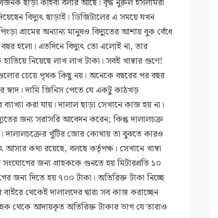
ঃখজনক ছাড়া কীইবা বলার আছে। বৃদ্ধ নুরুল ইসলামরা
য়েছেন বিদ্যুৎ ছাড়াই। ডিজিটালের এ সময়ে যখন
ংড়া গ্রামের অন্যান্য মানুষও বিদ্যুতের আশায় বুক বেঁধে
বছর হলো। এতদিনে বিদ্যুৎ তো এলোই না, তার
র হাতিয়ে নিয়েছে লাখ লাখ টাকা। সবই খাম্বার গুণে!
 অন্যগুলোর চেয়ে পৃথক কিছু নয়। অনেকে বছরের পর বছর
ের স্বাদ। দামি জিনিস পেতে যে একটু কাঠখড়
ব্যাখ্যা করা যায়।
দালাল ছাড়া সেখানে কাজ হয় না।
্যুতের জন্য সরাসরি আবেদন করেন; কিন্তু দালালচক্র
দালালচক্রের খুঁটির জোর কোথায় তা বুঝতে কারও
ৎ আসার কথা রয়েছে, বলছে কর্তৃপক্ষ। সেখানে খাম্বা
তুন সংযোগের জন্য গ্রাহককে গুনতে হয় মিটারপ্রতি ১০
র জন্য দিতে হয় ৭০০ টাকা। অতিরিক্ত টাকা নিচ্ছে
বাইরে থেকেই দালালদের দ্বারা সব কাজ করাচ্ছেন
া। গ্রাহক থেকে আদায়কৃত অতিরিক্ত টাকার ভাগ যে তারাও