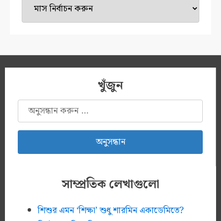
মেশিন
খুঁজুন
অনুসন্ধানঃ
সাম্প্রতিক লেখাগুলো
শিশুর এমন ‘শিক্ষা’ শুধু শারমিন একাডেমিতে?