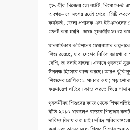
গৃহকর্মীরা নিজেরা তো বটেই; নিয়োগকর্তা 
অবগত– সে সংশয় রয়েই গেছে। সিটি করপোরেশ
কর্মকর্তা, জেলা প্রশাসক এবং ইউএনওদের 
গঠনই করা হয়নি। অথচ গৃহকর্মীর সংখ্যা কম
মানবাধিকার কমিশনের চেয়ারম্যান কল্পনাকে
শিশু রয়েছে, যারা দেশের বিভিন্ন জায়গা 
বেশি, তা বলাই বাহুল্য। এভাবে গৃহকর্মে যু
উপলক্ষ হিসেবে কাজ করছে। আরও ঝুঁকিপূ
শিশুদের শ্রেণিকক্ষে থাকার কথা; পড়াশোনা 
ফরমায়েশ খাটছে। কাজ করতে গিয়ে সামান্
গৃহকর্মীসহ শিশুদের কাজ থেকে শিক্ষাপ্রতি
নীতি-২০১০ থাকলেও বাস্তবে শিশুশ্রম কতট
দারিদ্র্য বিদায় করা চাই। দরিদ্র পরিবারগুল
করা এবং তাদের মধ্যে শিশুর শিক্ষার গুরু