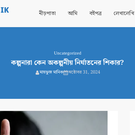
IK
নীড়পাতা
আমি
বইপত্র
লেখালেখি
Uncategorized
কল্পনারা কেন অকল্পনীয় নির্যাতনের শিকার?
মাহফুজ মানিক
অক্টোবর 31, 2024