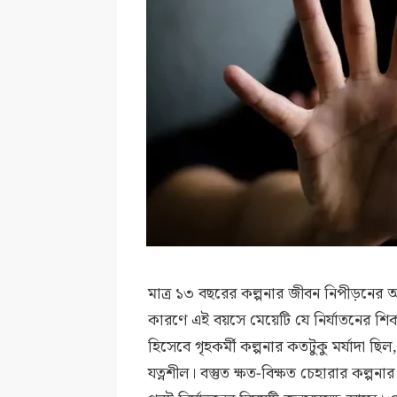
মাত্র ১৩ বছরের কল্পনার জীবন নিপীড়নের অ
কারণে এই বয়সে মেয়েটি যে নির্যাতনের শিকার
হিসেবে গৃহকর্মী কল্পনার কতটুকু মর্যাদা ছ
যত্নশীল। বস্তুত ক্ষত-বিক্ষত চেহারার কল্