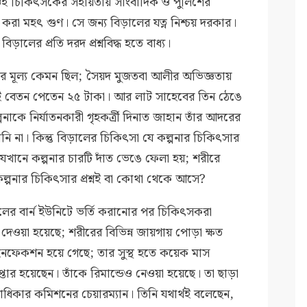
 ওই চিকিৎসকের সহায়তায় সাংবাদিক ও পুলিশের
া করা মহৎ গুণ। সে জন্য বিড়ালের যত্ন নিশ্চয় দরকার।
বিড়ালের প্রতি দরদ প্রশ্নবিদ্ধ হতে বাধ্য।
র মূল্য কেমন ছিল; সৈয়দ মুজতবা আলীর অভিজ্ঞতায়
শাই বেতন পেতেন ২৫ টাকা। আর লাট সাহেবের তিন ঠেঙে
নাকে নির্যাতনকারী গৃহকর্ত্রী দিনাত জাহান তাঁর আদরের
ি না। কিন্তু বিড়ালের চিকিৎসা যে কল্পনার চিকিৎসার
 যেখানে কল্পনার চারটি দাঁত ভেঙে ফেলা হয়; শরীরে
 কল্পনার চিকিৎসার প্রশ্নই বা কোথা থেকে আসে?
র বার্ন ইউনিটে ভর্তি করানোর পর চিকিৎসকরা
েওয়া হয়েছে; শরীরের বিভিন্ন জায়গায় পোড়া ক্ষত
ইনফেকশন হয়ে গেছে; তার সুস্থ হতে কয়েক মাস
্রেপ্তার হয়েছেন। তাঁকে রিমান্ডেও নেওয়া হয়েছে। তা ছাড়া
িকার কমিশনের চেয়ারম্যান। তিনি যথার্থই বলেছেন,