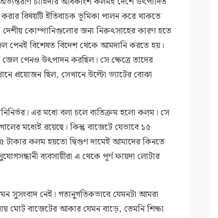
ণ। অভ্যন্তরীণ চাহিদার অধিকাংশ কলমই দেশে উৎপাদিত
না করার বিষয়টি ইতিবাচক ভূমিকা পালন করে থাকতে
া দেশীয় কোম্পানিগুলোর জন্য নিরুৎসাহের কারণ হতে
র জেল পেনই বিশেষত বিদেশ থেকে আমদানি করতে হয়।
 জেল পেনও উৎপাদন করছিল। সে ক্ষেত্রে তাদের
নে প্রয়োজন ছিল, সেখানে উল্টো ভ্যাটের বোঝা
ির্ভর। এর মধ্যে বলা চলে ব্যতিক্রম হলো কলম। সে
গালের মধ্যেই রয়েছে। কিন্তু বাজেটে যেভাবে ১৫
ে ৫ টাকার কলম হয়তো দ্বিগুণ দামেই আমাদের কিনতে
োগসন্ধানী ব্যবসায়ীরা এ থেকে পূর্ণ ফায়দা লোটার
 তেমন সুসংবাদ নেই। গতানুগতিকভাবে যেমনটা আমরা
নায় মোট বাজেটের আকার যেমন বাড়ে, তেমনি শিক্ষা