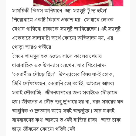
সাময়িকী স্মিথস অনিয়ানে 'অ্যা স্যালুট টু দ্য হুইল'
শিরোনামে একটি ফিচার প্রকাশ হয়। সেখানে লেখক
মেগান গাম্বিনো চাকাকে স্যালুট জানিয়েছেন। এই স্যালুট
একেবারে সাদামাটা অর্থে কোনো অভিবাদন নয়, এর
গোড়া আরও গভীরে।
সৈয়দ শামসুল হক ২০১২ সালে কালের খেয়ায়
ধারাবাহিক এক উপন্যাস লেখেন, যার শিরোনাম-
'কেরানীও দৌড়ে ছিল'। উপন্যাসের বিষয় যা-ই হোক,
তিনি দেখিয়েছেন, কেরানি তো বটেই, আসলে আমরা
সবাই দৌড়াচ্ছি। জীবনযাপনের জন্য সবাইকে দৌড়াতে
হয়। জীবনের এ দৌড় শুধু দু'পায়ে হয় না, বরং সময়ের যত
আধুনিক ও দ্রুতযান আছে সবই অন্তর্ভুক্ত। আর যখনই
যানবাহনের কথা আসছে তখনই হাজির চাকা। আজ চাকা
ছাড়া জীবনের কোনো গতিই নেই।