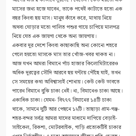
মাসের জন্য হজে যাবেন, তাকে পথেই কাটাতে হতো এক
বছর কিংবা ছয় মাস। মানুষ কাঁধে করে, মাথায় নিয়ে
অথবা ঘোড়ার মতো পালিত পশুর গায়ে চাপিয়ে মালপত্র
নিয়ে যেত এক জায়গা থেকে অন্য জায়গায়।
একবার দূর দেশে কিংবা কাছাকাছি অন্য কোনো শহরে
গেলে হয়তো মাসকে মাস তার খোঁজ-খবর থাকত না।
আজ যখন আমরা বিমানে পাঁচ হাজার কিলোমিটারেরও
অধিক দূরত্বের সৌদি আরবে ছয় ঘণ্টায় পৌঁছে যাই, তখন
সে সময়ের কথা অবিশ্বাস্যই শোনায়। কেউ কেউ ভাবতে
পারেন বিমানে বুঝি চাকা নেই। না, বিমানেও চাকা আছে।
একাধিক চাকা। যেমন- বি৭৭৭ বিমানের ১৪টি চাকা
থাকে, সামনে দুটি আর পেছনে ১২টি। তাছাড়া গ্রাম-গঞ্জ-
শহর-বন্দর সর্বত্র আমরা যাদের মাধ্যমে দাপিয়ে বেড়াই-
সাইকেল, রিকশা, মোটরবাইক, গাড়ি প্রত্যেকটিই চাকার