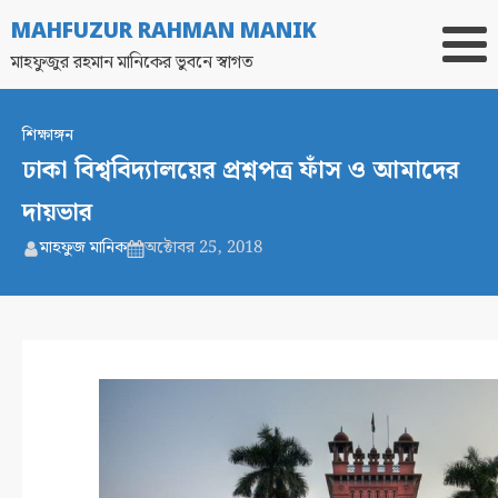
MAHFUZUR RAHMAN MANIK
মাহফুজুর রহমান মানিকের ভুবনে স্বাগত
শিক্ষাঙ্গন
ঢাকা বিশ্ববিদ্যালয়ের প্রশ্নপত্র ফাঁস ও আমাদের
দায়ভার
মাহফুজ মানিক
অক্টোবর 25, 2018