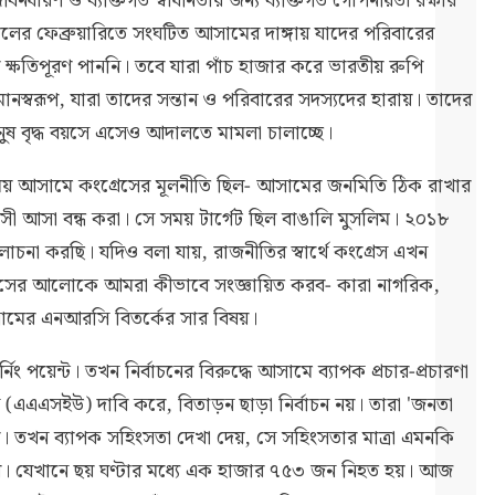
নধারণ ও ব্যক্তিগত স্বাধীনতার জন্য ব্যক্তিগত গোপনীয়তা রক্ষার
লের ফেব্রুয়ারিতে সংঘটিত আসামের দাঙ্গায় যাদের পরিবারের
ক্ষতিপূরণ পাননি। তবে যারা পাঁচ হাজার করে ভারতীয় রুপি
নস্বরূপ, যারা তাদের সন্তান ও পরিবারের সদস্যদের হারায়। তাদের
ুষ বৃদ্ধ বয়সে এসেও আদালতে মামলা চালাচ্ছে।
ময় আসামে কংগ্রেসের মূলনীতি ছিল- আসামের জনমিতি ঠিক রাখার
সী আসা বন্ধ করা। সে সময় টার্গেট ছিল বাঙালি মুসলিম। ২০১৮
া করছি। যদিও বলা যায়, রাজনীতির স্বার্থে কংগ্রেস এখন
হাসের আলোকে আমরা কীভাবে সংজ্ঞায়িত করব- কারা নাগরিক,
মের এনআরসি বিতর্কের সার বিষয়।
 পয়েন্ট। তখন নির্বাচনের বিরুদ্ধে আসামে ব্যাপক প্রচার-প্রচারণা
 (এএএসইউ) দাবি করে, বিতাড়ন ছাড়া নির্বাচন নয়। তারা 'জনতা
। তখন ব্যাপক সহিংসতা দেখা দেয়, সে সহিংসতার মাত্রা এমনকি
ল। যেখানে ছয় ঘণ্টার মধ্যে এক হাজার ৭৫৩ জন নিহত হয়। আজ