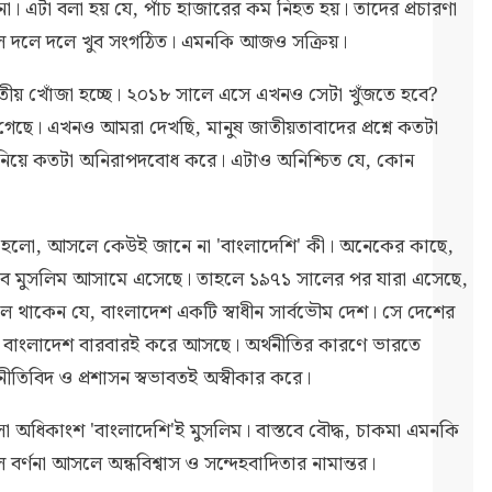
না। এটা বলা হয় যে, পাঁচ হাজারের কম নিহত হয়। তাদের প্রচারণা
ারা ছিল দলে দলে খুব সংগঠিত। এমনকি আজও সক্রিয়।
ীয় খোঁজা হচ্ছে। ২০১৮ সালে এসে এখনও সেটা খুঁজতে হবে?
 গেছে। এখনও আমরা দেখছি, মানুষ জাতীয়তাবাদের প্রশ্নে কতটা
ৎ নিয়ে কতটা অনিরাপদবোধ করে। এটাও অনিশ্চিত যে, কোন
যা হলো, আসলে কেউই জানে না 'বাংলাদেশি' কী। অনেকের কাছে,
সব মুসলিম আসামে এসেছে। তাহলে ১৯৭১ সালের পর যারা এসেছে,
 থাকেন যে, বাংলাদেশ একটি স্বাধীন সার্বভৌম দেশ। সে দেশের
দ বাংলাদেশ বারবারই করে আসছে। অর্থনীতির কারণে ভারতে
তিবিদ ও প্রশাসন স্বভাবতই অস্বীকার করে।
 অধিকাংশ 'বাংলাদেশি'ই মুসলিম। বাস্তবে বৌদ্ধ, চাকমা এমনকি
র্ণনা আসলে অন্ধবিশ্বাস ও সন্দেহবাদিতার নামান্তর।