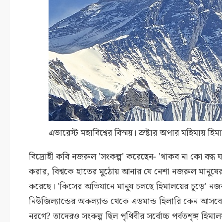
এভারেস্ট মহাবিশ্বের বিস্ময়। স্রষ্টার অপার মহিমায় হ
বিদ্রোহী কবি নজরুল 'সংকল্প' করেছেন- 'থাকব না কো বদ্ধ
করার, বিশ্বকে হাতের মুঠোয় আনার যে নেশা নজরুল মানুষের 
করেছে। 'কিসের অভিযানে মানুষ চলছে হিমালয়ের চূড়ে' নজরুল
নিউজিল্যান্ডের অকল্যান্ড থেকে এডমান্ড হিলারি কেন আসব
নরগে? তাদেরও সংকল্প ছিল পৃথিবীর সর্বোচ্চ পর্বতশৃঙ্গ হি