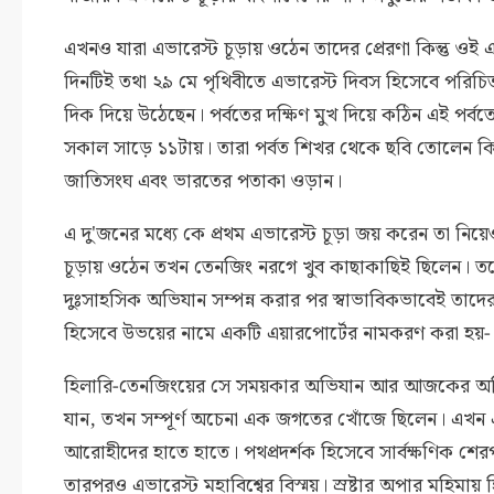
এখনও যারা এভারেস্ট চূড়ায় ওঠেন তাদের প্রেরণা কিন্তু 
দিনটিই তথা ২৯ মে পৃথিবীতে এভারেস্ট দিবস হিসেবে পরিচিত
দিক দিয়ে উঠেছেন। পর্বতের দক্ষিণ মুখ দিয়ে কঠিন এই পর্বতের 
সকাল সাড়ে ১১টায়। তারা পর্বত শিখর থেকে ছবি তোলেন কিছু 
জাতিসংঘ এবং ভারতের পতাকা ওড়ান।
এ দু'জনের মধ্যে কে প্রথম এভারেস্ট চূড়া জয় করেন তা নি
চূড়ায় ওঠেন তখন তেনজিং নরগে খুব কাছাকাছিই ছিলেন। তবে 
দুঃসাহসিক অভিযান সম্পন্ন করার পর স্বাভাবিকভাবেই তাদের 
হিসেবে উভয়ের নামে একটি এয়ারপোর্টের নামকরণ করা হয়- 
হিলারি-তেনজিংয়ের সে সময়কার অভিযান আর আজকের অভিযা
যান, তখন সম্পূর্ণ অচেনা এক জগতের খোঁজে ছিলেন। এখন
আরোহীদের হাতে হাতে। পথপ্রদর্শক হিসেবে সার্বক্ষণিক শ
তারপরও এভারেস্ট মহাবিশ্বের বিস্ময়। স্রষ্টার অপার মহিমায়