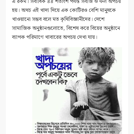
এ রকম। সর্বাধিক ৪৪ শতাংশ পর্যন্ত সবজি ও ফল অপচয়
হয়। অথচ এই খাদ্য দিয়ে এক কোটিরও বেশি মানুষকে
খাওয়ানো সম্ভব বলে মত কৃষিবিজ্ঞানীদের। দেশে
সামাজিক অনুষ্ঠানগুলোতে, বিশেষ করে বিয়ের অনুষ্ঠানে
ব্যাপক পরিমাণে খাবারের অপচয় দেখা যায়।