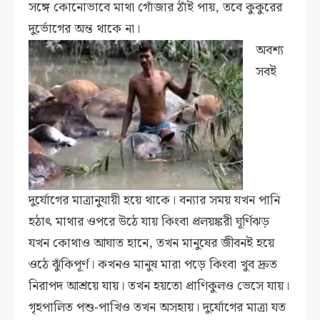
সঙ্গে কোনোভাবে মাথা গোঁজার ঠাঁই পায়, তবে কুকুরের
দুর্ভোগের অন্ত থাকে না।
অবশ্য
সবই
দুর্যোগের মাত্রানুযায়ী হয়ে থাকে। বন্যার সময় যখন পানি
হঠাৎ মাথার ওপরে উঠে যায় কিংবা প্রলয়ঙ্করী ঘূর্ণিঝড়
যখন কোথাও আঘাত হানে, তখন মানুষের জীবনই হয়ে
ওঠে ঝুঁকিপূর্ণ। কখনও মানুষ মারা পড়ে কিংবা খুব দ্রুত
নিরাপদ আশ্রয়ে যায়। তখন হয়তো প্রাণিকুলও ভেসে যায়।
গৃহপালিত পশু-পাখিও তখন অসহায়। দুর্যোগের মাত্রা যত