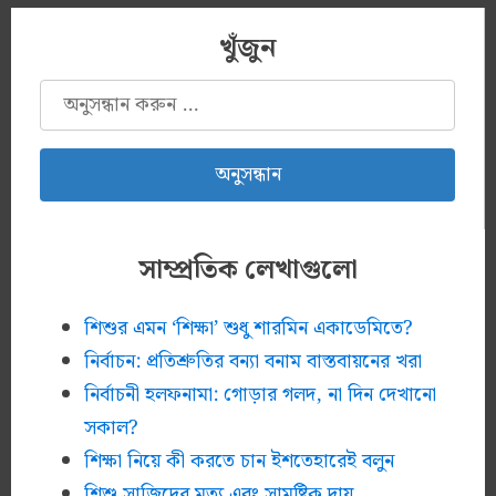
খুঁজুন
অনুসন্ধানঃ
সাম্প্রতিক লেখাগুলো
শিশুর এমন ‘শিক্ষা’ শুধু শারমিন একাডেমিতে?
নির্বাচন: প্রতিশ্রুতির বন্যা বনাম বাস্তবায়নের খরা
নির্বাচনী হলফনামা: গোড়ার গলদ, না দিন দেখানো
সকাল?
শিক্ষা নিয়ে কী করতে চান ইশতেহারেই বলুন
শিশু সাজিদের মৃত্যু এবং সামষ্টিক দায়