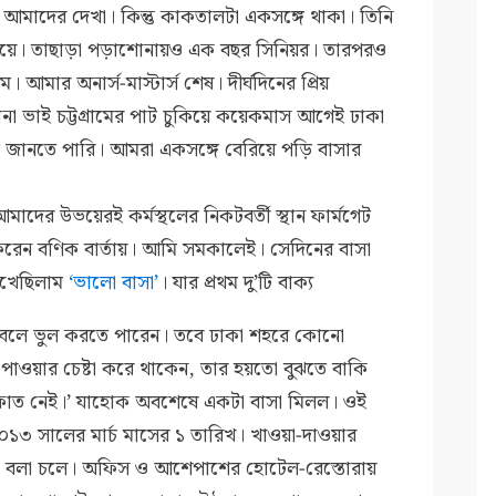
আমাদের দেখা। কিন্তু কাকতালটা একসঙ্গে থাকা। তিনি
বিদ্যালয়ে। তাছাড়া পড়াশোনায়ও এক বছর সিনিয়র। তারপরও
 আমার অনার্স-মাস্টার্স শেষ। দীর্ঘদিনের প্রিয়
ানা ভাই চট্টগ্রামের পাট চুকিয়ে কয়েকমাস আগেই ঢাকা
জানতে পারি। আমরা একসঙ্গে বেরিয়ে পড়ি বাসার
দের ‍উভয়েরই কর্মস্থলের নিকটবর্তী স্থান ফার্মগেট
করেন বণিক বার্তায়। আমি সমকালেই। সেদিনের বাসা
িখেছিলাম
‘ভালো বাসা’
। যার প্রথম দু’টি বাক্য
বলে ভুল করতে পারেন। তবে ঢাকা শহরে কোনো
া পাওয়ার চেষ্টা করে থাকেন, তার হয়তো বুঝতে বাকি
তফাত নেই।’ যাহোক অবশেষে একটা বাসা মিলল। ওই
০১৩ সালের মার্চ মাসের ১ তারিখ। খাওয়া-দাওয়ার
 না বলা চলে। অফিস ও আশেপাশের হোটেল-রেস্তোরায়