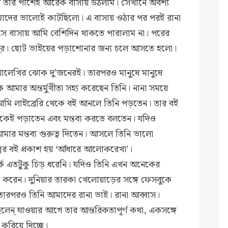
র তার পাশেই আরেক বাসায় উঠলাম। সেখানে অবশ্য
মাদের ভালোই কাটছিলো। এ বাসায় ওঠার পর পরই রানা
ে বাসায় আমি বেশিদিন থাকতে পারালাম না। পরের
পুর। ছোট ভাইয়ের পড়াশোনার জন্য চলে আসতে হলো।
ালেখির ঝোক দু’জনেরই। তারপরও মানুষে মানুষে
কে আমার অন্তর্মুখীতা সহ্য করেছেন তিনি। নানা সময়ে
আমি লাইব্রেরি থেকে বই আনলে তিনি পড়তেন। তার বই
াকেই পড়াতেন এবং মন্তব্য করতে বলতেন। যদিও
ার মন্তব্য গুরুত্ব দিতেন। আসলে তিনি ভালো
পের বই প্রকাশ হয় ‘আঁধারে আলোকরেখা’।
কে এতটুকু চিড় ধরেনি। যদিও তিনি এখন অনেকের
ার করেন। দুনিয়ার তারকা খেলোয়াড়ের সঙ্গে ফেসবুকে
 তারপরও তিনি আমাদের রানা ভাই। রানা আব্বাস।
ন্ যাওয়ার আগে তার আন্তরিকতাপূর্ণ কথা, একসঙ্গে
করিয়ে দিচ্ছে।