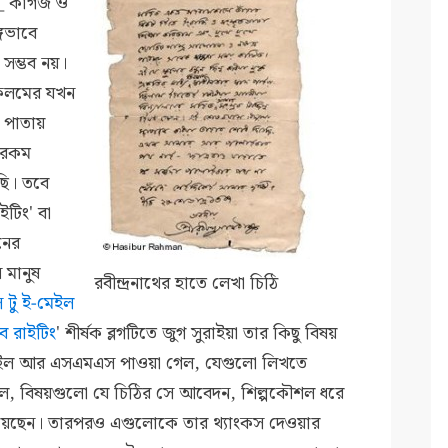
হয়_ কাগজ ও
গিভাবে
সম্ভব নয়।
কলমের যখন
 পাতায়
 এরকম
েছি। তবে
ইটিং' বা
নের
 মানুষ
রবীন্দ্রনাথের হাতে লেখা চিঠি
স টু ই-মেইল
ব রাইটিং
' শীর্ষক ব্লগটিতে জুগ সুরাইয়া তার কিছু বিষয়
মেইল আর এসএমএস পাওয়া গেল, যেগুলো লিখতে
ে, বিষয়গুলো যে চিঠির সে আবেদন, শিল্পকৌশল ধরে
ঝিয়েছেন। তারপরও এগুলোকে তার থ্যাংকস দেওয়ার