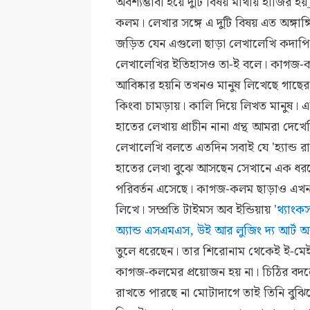
অবশ্যম্ভাবী হয়ে দুটি বিষয় মাথায় হাজির 
কলম। লেখার সঙ্গে এ দুটি বিষয় এত অঙ্গাঙ্
জড়িত যেন এগুলো ছাড়া লেখালেখি কদাপি 
লেখালেখির ইতিহাসও তা-ই বলে। কাগজ-
আবিষ্কার হয়নি তখনও মানুষ লিখেছে গাছের
কিংবা চামড়ায়। কালি দিয়ে লিখত মানুষ।
হাতের লেখায় প্রাচীন নানা গ্রন্থ আমরা দেখ
লেখালেখি বলতে এতদিন সবাই যে 'হ্যান্ড রা
হাতের লেখা বুঝে আসছেন সেখানে এক ধর
পরিবর্তন এসেছে। কাগজ-কলম ছাড়াও এখন
লিখে। সম্প্রতি টাইমস অব ইন্ডিয়ায় '
থ্যাংক
অ্যান্ড এসএমএস, উই আর লুজিং দ্য আর্ট অ
তুলে ধরেছেন। তার শিরোনাম থেকেই ই-
কাগজ-কলমের প্রয়োজন হয় না। চিঠির বদল
রাখতে পারছে না মোটাদাগে তাই তিনি বু