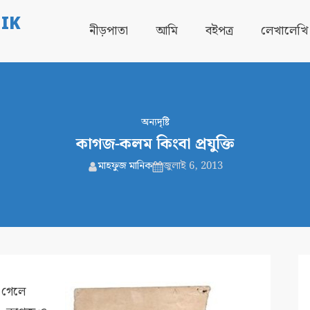
IK
নীড়পাতা
আমি
বইপত্র
লেখালেখি
অন্যদৃষ্টি
কাগজ-কলম কিংবা প্রযুক্তি
মাহফুজ মানিক
জুলাই 6, 2013
 গেলে