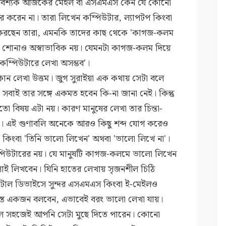
আবশ্যক আজকের মেইল বা এসএমএস কেন যে কোনো
র করেন না। তারা লিখেন কম্পিউটার, ল্যাপটপ কিংবা
োধ করছেন তারা, এমনকি তাদের কাছ থেকে 'কাগজ-কলম
 শোনাও অস্বাভাবিক নয়। যেমনটা কাগজ-কলম দিয়ে
ম্পিউটারে লেখা অসম্ভব'।
োন লেখা উত্তম। জুগ সুরাইয়া এক কথায় সেটা বলে
। সবাই তার সঙ্গে একমত হবেন কি-না জানা নেই। কিন্তু
 বিষয় এটা নয়। কারণ মানুষের লেখা তার চিন্তা-
করে। এই গুণাবলি অনেকে আরও কিছু শব্দ যোগ করেও
' কিংবা 'তিনি ভালো লিখেন' অথবা 'ভালো লিখে না'।
্পিউটারের নয়। যে মানুষটি কাগজ-কলমে ভালো লিখেন
লোই লিখবেন। যিনি হাতের লেখায় সৃজনশীল চিঠি
িটাল ডিভাইসে সুন্দর এসএমএস কিংবা ই-মেইলও
স্ত একজন বলবেন, এভাবেই বরং ভালো লেখা যায়।
ে সহজেই আপনি সেটা মুছে দিতে পারেন। কোনো