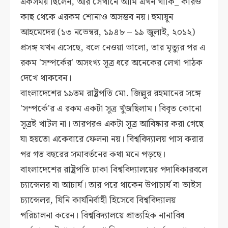
একসময় ছিলেন, আর সেখানে আমি এখন থাকি_ কারও
কাছ থেকে এরকম শোনাও অসম্ভব নয়। হুমায়ূন
আহমেদের
(১৩ নভেম্বর, ১৯৪৮ – ১৯ জুলাই, ২০১২)
প্রসঙ্গ যখন এসেছে, বলে নেওয়া ভালো, তার মৃত্যুর পর এ
রকম 'সম্পর্কের' অসংখ্য সূত্র ধরে অনেকের লেখা পাঠক
দেখে থাকবেন।
বাংলাদেশের ১৯তম রাষ্ট্রপতি মো. জিল্লুর রহমানের সঙ্গে
'সম্পর্কে'র এ রকম একটা সূত্র খুঁজছিলাম।
বিবৃত কোনো
সূত্রই খাটল না। তারপরও একটা সূত্র আবিষ্কার করা গেছে
যা হয়তো একেবারে ফেলনা নয়। বিশ্ববিদ্যালয় পাস করার
পর গত বছরের সমাবর্তনের কথা মনে পড়ছে।
বাংলাদেশের রাষ্ট্রপতি ঢাকা বিশ্ববিদ্যালয়ের পদাধিকারবলে
চ্যান্সেলর বা আচার্য। তার পরে থাকেন উপাচার্য বা ভাইস
চ্যান্সেলর, যিনি কার্যনির্বাহী হিসেবে বিশ্ববিদ্যালয়
পরিচালনা করেন। বিশ্ববিদ্যালয়ে প্রাত্যহিক নানাবিধ