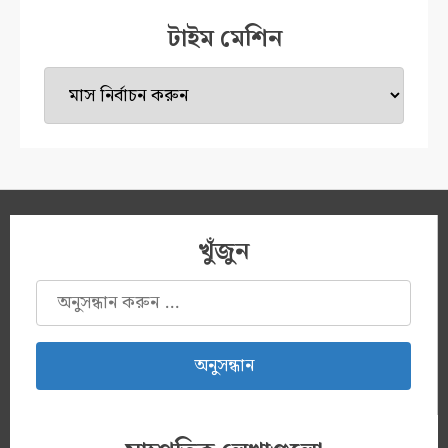
টাইম মেশিন
টাইম
মেশিন
খুঁজুন
অনুসন্ধানঃ