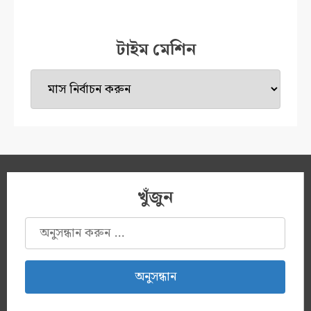
টাইম মেশিন
টাইম
মেশিন
খুঁজুন
অনুসন্ধানঃ