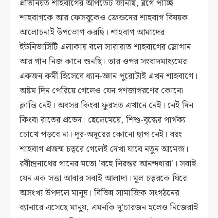
প্রতিনিয়ত শাহবাগের আপডেট জানছি, ব্লগে পাচ্ছি
শাহবাগকে আর ফেসবুকেও ফ্রেন্ডদের শাহবাগ বিষয়ক
আলোচনাই উপভোগ করছি। শাহবাগ আমাদের
ইউনিভার্সিটি এলাকায় বলে সারারাত শাহবাগের স্লোগান
আর গান নিজ কানে শুনছি। তার ওপর সংবাদমাধ্যমের
একজন কর্মী হিসেবে ধ্যান-জ্ঞান পুরোটাই এখন শাহবাগে।
অষ্টম দিন পেরিয়ে গেলেও যেন গণজাগরণের কোনো
ক্লান্তি নেই। অবসর কিংবা ফুরসত এখানে নেই। নেই দিন
কিংবা রাতের প্রভেদ। ছেলেমেয়ে, শিশু-বৃদ্ধের পার্থক্য
চোখে পড়বে না। দূর-অদূরের কোনো ছাপ নেই। বরং
শাহবাগ প্রজন্ম চত্বরে গেলেই দেখা যাবে নতুন আমেজ।
রবীন্দ্রনাথের গানের মতো 'বহে নিরন্তর আনন্দধারা'। সবাই
যেন এক সত্তা আবার সবাই আলাদা। মূল চত্বরকে ঘিরে
অসংখ্য উপদলে মানুষ। বিভিন্ন সামাজিক সংগঠনের
ব্যানারে এসেছে মানুষ, এমনকি দু'চারজন হলেও নিজেরাই