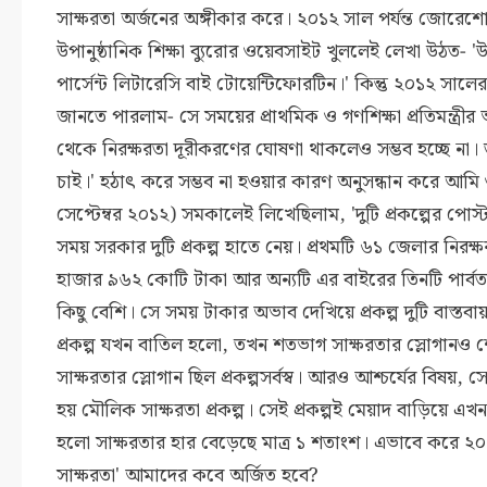
সাক্ষরতা অর্জনের অঙ্গীকার করে। ২০১২ সাল পর্যন্ত জোরেশ
উপানুষ্ঠানিক শিক্ষা ব্যুরোর ওয়েবসাইট খুললেই লেখা উঠত- '
পার্সেন্ট লিটারেসি বাই টোয়েন্টিফোরটিন।' কিন্তু ২০১২ সালে
জানতে পারলাম- সে সময়ের প্রাথমিক ও গণশিক্ষা প্রতিমন্ত্রীর
থেকে নিরক্ষরতা দূরীকরণের ঘোষণা থাকলেও সম্ভব হচ্ছে না। ত
চাই।' হঠাৎ করে সম্ভব না হওয়ার কারণ অনুসন্ধান করে আমি
সেপ্টেম্বর ২০১২) সমকালেই লিখেছিলাম, 'দুটি প্রকল্পের পোস্
সময় সরকার দুটি প্রকল্প হাতে নেয়। প্রথমটি ৬১ জেলার নিরক্ষ
হাজার ৯৬২ কোটি টাকা আর অন্যটি এর বাইরের তিনটি পার্বত্
কিছু বেশি। সে সময় টাকার অভাব দেখিয়ে প্রকল্প দুটি বাস্ত
প্রকল্প যখন বাতিল হলো, তখন শতভাগ সাক্ষরতার স্লোগানও
সাক্ষরতার স্লোগান ছিল প্রকল্পসর্বস্ব। আরও আশ্চর্যের বিষয়, সে 
হয় মৌলিক সাক্ষরতা প্রকল্প। সেই প্রকল্পই মেয়াদ বাড়িয়ে
হলো সাক্ষরতার হার বেড়েছে মাত্র ১ শতাংশ। এভাবে করে 
সাক্ষরতা' আমাদের কবে অর্জিত হবে?