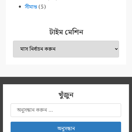
সীমান্ত
(5)
টাইম মেশিন
টাইম
মেশিন
খুঁজুন
অনুসন্ধানঃ