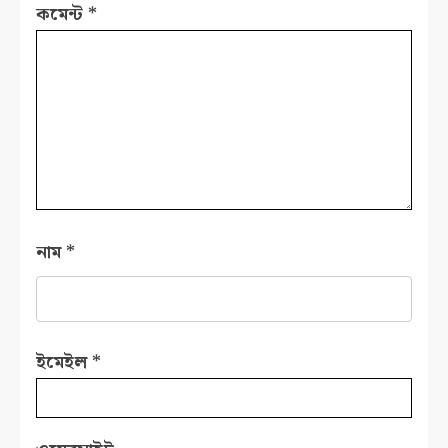
কমেন্ট
*
নাম
*
ইমেইল
*