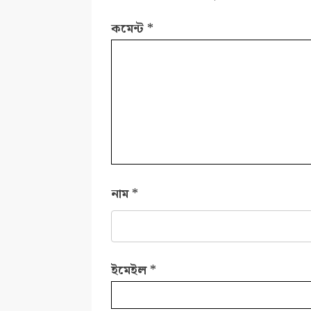
কমেন্ট
*
নাম
*
ইমেইল
*