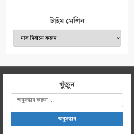
টাইম মেশিন
টাইম
মেশিন
খুঁজুন
অনুসন্ধানঃ