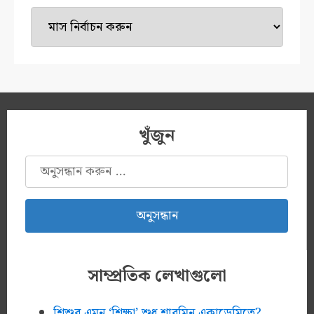
টাইম
মেশিন
খুঁজুন
অনুসন্ধানঃ
সাম্প্রতিক লেখাগুলো
শিশুর এমন ‘শিক্ষা’ শুধু শারমিন একাডেমিতে?