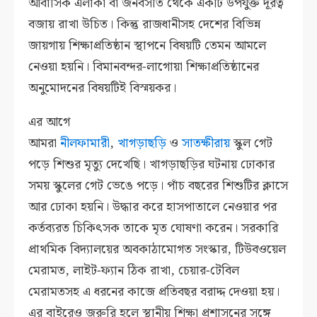
আবাসিক এলাকা বা জনবসতি থেকে একটি উপযুক্ত দূরত্ব
বজায় রাখা উচিত। কিন্তু রাজধানীসহ দেশের বিভিন্ন
জায়গায় শিক্ষাপ্রতিষ্ঠান স্থাপনে বিষয়টি তেমন আমলে
নেওয়া হয়নি। বিমানবন্দর-লাগোয়া শিক্ষাপ্রতিষ্ঠানের
অনুমোদনের বিষয়টিই বিস্ময়কর।
এর আগে
আমরা
নীলফামারী
,
খাগড়াছড়ি
ও
সাতক্ষীরায়
স্কুল গেট
পড়ে শিশুর মৃত্যু দেখেছি। খাগড়াছড়ির ঘটনায় ঢোকার
সময় স্কুলের গেট ভেঙে পড়ে। পাঁচ বছরের শিশুটির ক্লাসে
আর ঢোকা হয়নি। উদ্ধার করে হাসপাতালে নেওয়ার পর
কর্তব্যরত চিকিৎসক তাকে মৃত ঘোষণা করেন। সরকারি
প্রাথমিক বিদ্যালয়ের অবকাঠামোগত সংস্কার, টিউবওয়েল
মেরামত, লাইট-ফ্যান ঠিক রাখা, চেয়ার-টেবিল
মেরামতসহ এ ধরনের কাজে প্রতিবছর বরাদ্দ দেওয়া হয়।
এর বাইরেও জরুরি হলে স্থানীয় শিক্ষা প্রশাসনের সঙ্গে