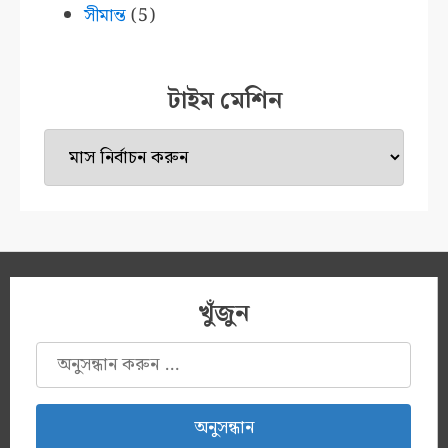
সীমান্ত
(5)
টাইম মেশিন
টাইম
মেশিন
খুঁজুন
অনুসন্ধানঃ