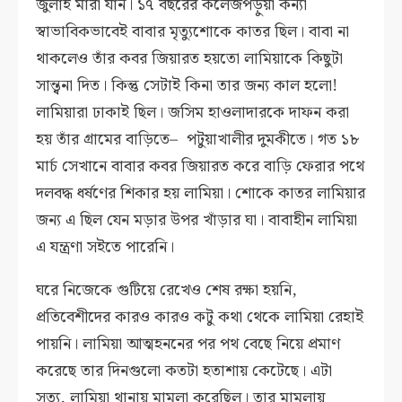
জুলাই মারা যান। ১৭ বছরের কলেজপড়ুয়া কন্যা
স্বাভাবিকভাবেই বাবার মৃত্যুশোকে কাতর ছিল। বাবা না
থাকলেও তাঁর কবর জিয়ারত হয়তো লামিয়াকে কিছুটা
সান্ত্বনা দিত। কিন্তু সেটাই কিনা তার জন্য কাল হলো!
লামিয়ারা ঢাকাই ছিল। জসিম হাওলাদারকে দাফন করা
হয় তাঁর গ্রামের বাড়িতে– পটুয়াখালীর দুমকীতে। গত ১৮
মার্চ সেখানে বাবার কবর জিয়ারত করে বাড়ি ফেরার পথে
দলবদ্ধ ধর্ষণের শিকার হয় লামিয়া। শোকে কাতর লামিয়ার
জন্য এ ছিল যেন মড়ার উপর খাঁড়ার ঘা। বাবাহীন লামিয়া
এ যন্ত্রণা সইতে পারেনি।
ঘরে নিজেকে গুটিয়ে রেখেও শেষ রক্ষা হয়নি,
প্রতিবেশীদের কারও কারও কটু কথা থেকে লামিয়া রেহাই
পায়নি। লামিয়া আত্মহননের পর পথ বেছে নিয়ে প্রমাণ
করেছে তার দিনগুলো কতটা হতাশায় কেটেছে। এটা
সত্য, লামিয়া থানায় মামলা করেছিল। তার মামলায়