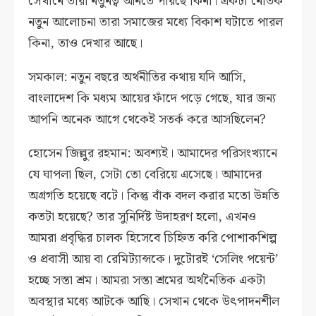
সেখানে তারা নতুনত্ব আনতে পারছে কিনা। একটা নৈতিক
নতুন আলোচনা তারা সমাজের মধ্যে বিকাশ ঘটাতে পারল
কিনা, তাও দেখার আছে।
সমকাল: নতুন বছরে অর্থনীতির কথায় যদি আসি,
বাংলাদেশ কি মধ্যম আয়ের ফাঁদে পড়ে গেছে, যার জন্য
আপনি অনেক আগে থেকেই সতর্ক করে আসছিলেন?
হোসেন জিল্লুর রহমান: অবশ্যই। আমাদের পরিসংখ্যানে
যে ঘাপলা ছিল, সেটা তো বেরিয়ে এসেছে। আমাদের
অগ্রগতি হয়েছে বটে। কিন্তু বাঁক বদল করার মতো উন্নতি
কতটা হয়েছে? তার সুনির্দিষ্ট উদাহরণ হলো, এখনও
আমরা প্রবৃদ্ধির চালক হিসেবে চিহ্নিত করি পোশাকশিল্প
ও প্রবাসী আয় বা রেমিট্যান্সকে। দুটোরই ‘সেলিং পয়েন্ট’
হচ্ছে সস্তা শ্রম। আমরা সস্তা শ্রমের অর্থনৈতিক একটা
অবস্থার মধ্যে আটকে আছি। সেখান থেকে উৎপাদনশীল