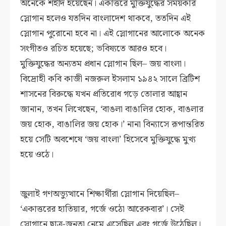
অনেকে শহীদ হয়েছেন। একাত্তরে মুক্তিযুদ্ধের সময়কার
স্লোগান হলেও যতদিন বাংলাদেশ থাকবে, ততদিন এই
স্লোগান পুরোনো হবে না। এই স্লোগানের আলোকে অনেক
সংগীতও রচিত হয়েছে; ভবিষ্যতে আরও হবে।
মুক্তিযুদ্ধের অন্যতম প্রধান স্লোগান ছিল– জয় বাংলা।
বিদ্রোহী কবি কাজী নজরুল ইসলাম ১৯৪২ সালে ব্রিটিশ
শাসনের বিরুদ্ধে যখন প্রতিরোধ গড়ে তোলার আহ্বান
জানান, তখন লিখেছেন, ‘বাঙলা বাঙালির হোক, বাঙলার
জয় হোক, বাঙালির জয় হোক।’ নানা বিন্যাসে রূপান্তরিত
হয়ে সেটি অবশেষে ‘জয় বাংলা’ হিসেবে মুক্তিযুদ্ধে মুখ্য
হয়ে ওঠে।
জুলাই গণঅভ্যুত্থানে শিক্ষার্থীরা স্লোগান দিয়েছিল–
‘একাত্তরের হাতিয়ার, গর্জে ওঠো আরেকবার’। সেই
স্লোগানে ছাত্র-জনতা নেমে এসেছিল এবং গর্জে উঠেছিল।