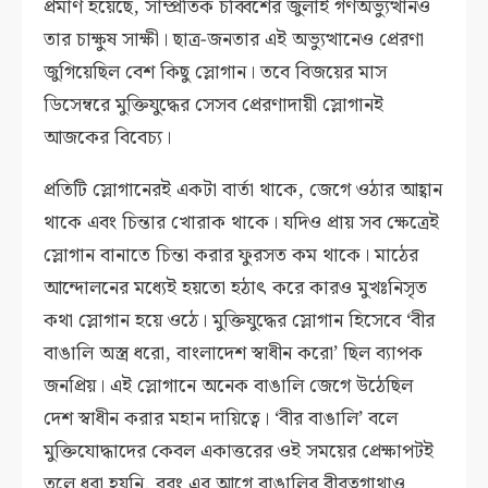
প্রমাণ হয়েছে, সাম্প্রতিক চব্বিশের জুলাই গণঅভ্যুত্থানও
তার চাক্ষুষ সাক্ষী। ছাত্র-জনতার এই অভ্যুত্থানেও প্রেরণা
জুগিয়েছিল বেশ কিছু স্লোগান। তবে বিজয়ের মাস
ডিসেম্বরে মুক্তিযুদ্ধের সেসব প্রেরণাদায়ী স্লোগানই
আজকের বিবেচ্য।
প্রতিটি স্লোগানেরই একটা বার্তা থাকে, জেগে ওঠার আহ্বান
থাকে এবং চিন্তার খোরাক থাকে। যদিও প্রায় সব ক্ষেত্রেই
স্লোগান বানাতে চিন্তা করার ফুরসত কম থাকে। মাঠের
আন্দোলনের মধ্যেই হয়তো হঠাৎ করে কারও মুখঃনিসৃত
কথা স্লোগান হয়ে ওঠে। মুক্তিযুদ্ধের স্লোগান হিসেবে ‘বীর
বাঙালি অস্ত্র ধরো, বাংলাদেশ স্বাধীন করো’ ছিল ব্যাপক
জনপ্রিয়। এই স্লোগানে অনেক বাঙালি জেগে উঠেছিল
দেশ স্বাধীন করার মহান দায়িত্বে। ‘বীর বাঙালি’ বলে
মুক্তিযোদ্ধাদের কেবল একাত্তরের ওই সময়ের প্রেক্ষাপটই
তুলে ধরা হয়নি, বরং এর আগে বাঙালির বীরত্বগাথাও