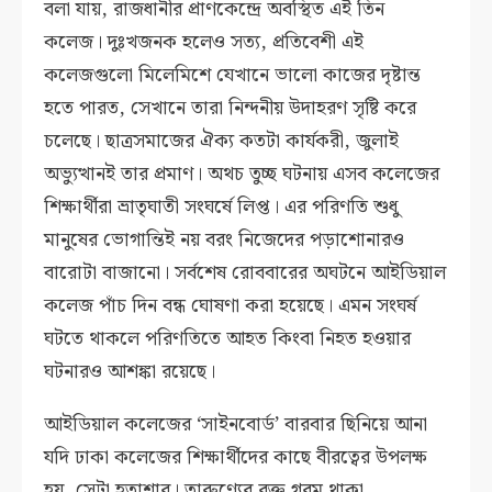
বলা যায়, রাজধানীর প্রাণকেন্দ্রে অবস্থিত এই তিন
কলেজ। দুঃখজনক হলেও সত্য, প্রতিবেশী এই
কলেজগুলো মিলেমিশে যেখানে ভালো কাজের দৃষ্টান্ত
হতে পারত, সেখানে তারা নিন্দনীয় উদাহরণ সৃষ্টি করে
চলেছে। ছাত্রসমাজের ঐক্য কতটা কার্যকরী, জুলাই
অভ্যুত্থানই তার প্রমাণ। অথচ তুচ্ছ ঘটনায় এসব কলেজের
শিক্ষার্থীরা ভ্রাতৃঘাতী সংঘর্ষে লিপ্ত। এর পরিণতি শুধু
মানুষের ভোগান্তিই নয় বরং নিজেদের পড়াশোনারও
বারোটা বাজানো। সর্বশেষ রোববারের অঘটনে আইডিয়াল
কলেজ পাঁচ দিন বন্ধ ঘোষণা করা হয়েছে। এমন সংঘর্ষ
ঘটতে থাকলে পরিণতিতে আহত কিংবা নিহত হওয়ার
ঘটনারও আশঙ্কা রয়েছে।
আইডিয়াল কলেজের ‘সাইনবোর্ড’ বারবার ছিনিয়ে আনা
যদি ঢাকা কলেজের শিক্ষার্থীদের কাছে বীরত্বের উপলক্ষ
হয়, সেটা হতাশার। তারুণ্যের রক্ত গরম থাকা