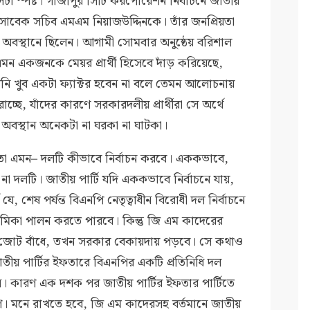
 সেটা স্পষ্ট। গাজীপুর সিটি করপোরেশন নির্বাচনে জাতীয়
 সাবেক সচিব এমএম নিয়াজউদ্দিনকে। তাঁর জনপ্রিয়তা
 অবস্থানে ছিলেন। আগামী সোমবার অনুষ্ঠেয় বরিশাল
এমন একজনকে মেয়র প্রার্থী হিসেবে দাঁড় করিয়েছে,
 তিনি খুব একটা ফ্যাক্টর হবেন না বলে তেমন আলোচনায়
করাচ্ছে, যাঁদের কারণে সরকারদলীয় প্রার্থীরা সে অর্থে
অবস্থান অনেকটা না ঘরকা না ঘাটকা।
হয়তো এমন– দলটি কীভাবে নির্বাচন করবে। এককভাবে,
না দলটি। জাতীয় পার্টি যদি এককভাবে নির্বাচনে যায়,
, শেষ পর্যন্ত বিএনপি নেতৃত্বাধীন বিরোধী দল নির্বাচনে
ভূমিকা পালন করতে পারবে। কিন্তু জি এম কাদেরের
ঙ্গে জোট বাঁধে, তখন সরকার বেকায়দায় পড়বে। সে কথাও
য় পার্টির ইফতারে বিএনপির একটি প্রতিনিধি দল
ারণ এক দশক পর জাতীয় পার্টির ইফতার পার্টিতে
ীণ। মনে রাখতে হবে, জি এম কাদেরসহ বর্তমানে জাতীয়