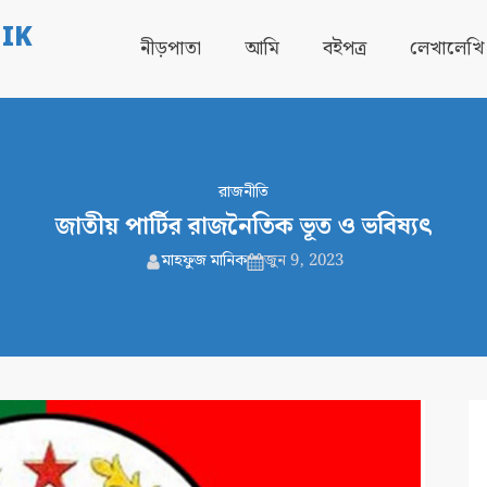
IK
নীড়পাতা
আমি
বইপত্র
লেখালেখি
রাজনীতি
জাতীয় পার্টির রাজনৈতিক ভূত ও ভবিষ্যৎ
মাহফুজ মানিক
জুন 9, 2023