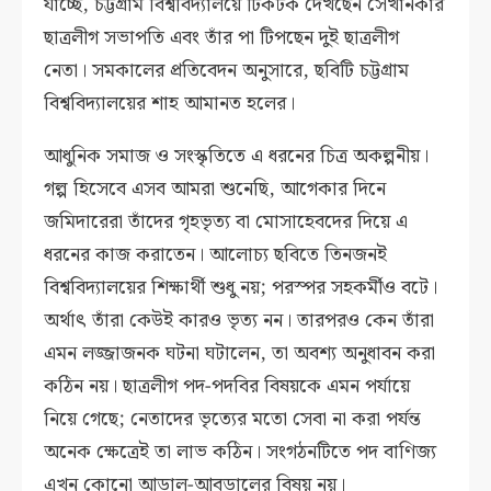
যাচ্ছে, চট্টগ্রাম বিশ্ববিদ্যালয়ে টিকটক দেখছেন সেখানকার
ছাত্রলীগ সভাপতি এবং তাঁর পা টিপছেন দুই ছাত্রলীগ
নেতা। সমকালের প্রতিবেদন অনুসারে, ছবিটি চট্টগ্রাম
বিশ্ববিদ্যালয়ের শাহ আমানত হলের।
আধুনিক সমাজ ও সংস্কৃতিতে এ ধরনের চিত্র অকল্পনীয়।
গল্প হিসেবে এসব আমরা শুনেছি, আগেকার দিনে
জমিদারেরা তাঁদের গৃহভৃত্য বা মোসাহেবদের দিয়ে এ
ধরনের কাজ করাতেন। আলোচ্য ছবিতে তিনজনই
বিশ্ববিদ্যালয়ের শিক্ষার্থী শুধু নয়; পরস্পর সহকর্মীও বটে।
অর্থাৎ তাঁরা কেউই কারও ভৃত্য নন। তারপরও কেন তাঁরা
এমন লজ্জাজনক ঘটনা ঘটালেন, তা অবশ্য অনুধাবন করা
কঠিন নয়। ছাত্রলীগ পদ-পদবির বিষয়কে এমন পর্যায়ে
নিয়ে গেছে; নেতাদের ভৃত্যের মতো সেবা না করা পর্যন্ত
অনেক ক্ষেত্রেই তা লাভ কঠিন। সংগঠনটিতে পদ বাণিজ্য
এখন কোনো আড়াল-আবডালের বিষয় নয়।