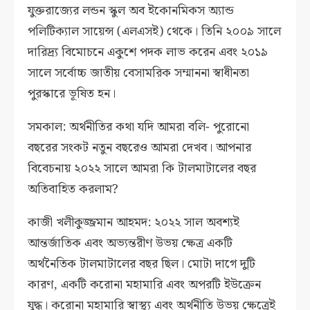
যুক্তরাজ্যের লন্ডন স্কুল অব ইকোনমিকস অ্যান্ড
পলিটিক্যাল সায়েন্স (এলএসই) থেকে। তিনি ২০০৯ সালে
দারিদ্র্য বিমোচনে একুশে পদক লাভ করেন এবং ২০১৯
সালে সর্বোচ্চ জাতীয় বেসামরিক সম্মাননা স্বাধীনতা
পুরস্কারে ভূষিত হন।
সমকাল: অর্থনীতির কথা যদি আমরা বলি- পুরোনো
বছরের সংকট নতুন বছরেও আমরা দেখব। আপনার
বিবেচনায় ২০২২ সালে আমরা কি টালমাটালের বছর
অতিবাহিত করলাম?
কাজী খলীকুজ্জমান আহমদ: ২০২২ সাল অবশ্যই
আন্তর্জাতিক এবং অভ্যন্তরীণ উভয় ক্ষেত্র একটি
অর্থনৈতিক টালমাটালের বছর ছিল। মোটা দাগে দুটি
কারণ, একটি করোনা মহামারি এবং অপরটি ইউক্রেন
যুদ্ধ। করোনা মহামারি স্বাস্থ্য এবং অর্থনীতি উভয় ক্ষেত্রেই