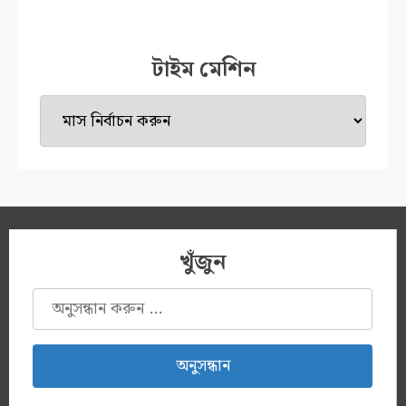
টাইম মেশিন
টাইম
মেশিন
খুঁজুন
অনুসন্ধানঃ