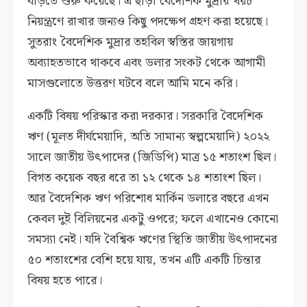
বাড়তে শুরু করেছে। এ ছাড়া বৈদেশিক মুদ্রার খরচ
নিয়ন্ত্রণে রাখার জন্যও কিছু পদক্ষেপ গ্রহণ করা হয়েছে।
সুতরাং বৈদেশিক মুদ্রার তহবিল স্বস্তির জায়গায়
অব্যাহতভাবে থাকবে এবং ডলার সংকট থেকে আগামী
মাসগুলোতে উত্তরণ ঘটবে বলে আমি মনে করি।
একটি বিষয় পরিস্কার করা দরকার। সরকারি বৈদেশিক
ঋণ (মূলত দীর্ঘমেয়াদি, অতি সামান্য স্বল্পমেয়াদি) ২০২২
সালে জাতীয় উৎপাদের (জিডিপি) মাত্র ১৫ শতাংশ ছিল।
বিগত কয়েক বছর ধরে তা ১২ থেকে ১৪ শতাংশ ছিল।
আর বৈদেশিক ঋণ পরিশোধ মার্কিন ডলারে বছরে এখন
কেবল দুই বিলিয়নের একটু ওপরে; ফলে এখানেও কোনো
সমস্যা নেই। যদি বৈশ্বিক ঋণের স্থিতি জাতীয় উৎপাদনের
৫০ শতাংশের বেশি হয়ে যায়, তখন এটি একটি চিন্তার
বিষয় হতে পারে।