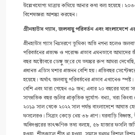
উল্লেখযোগ্য মাত্রায় কমিয়ে আনার কথা বলা হয়েছে। ২০
বিশেষজ্ঞরা আশঙ্কা করছেন।
গ্রীনহাউস গ্যাস, জলবায়ু পরিবর্তন এবং বাংলাদেশে এর
গ্রীনহাউস গ্যাস নিঃসরণে ভূমিকা অতি নগন্য হলেও জলব
পরিবর্তনের প্রত্যক্ষ ও পরোক্ষ প্রভাব এমনভাবে আমাদে
বছর অক্টোবরে ডেঙ্গু জ¦রে যে ভযঙ্কর রুপ আমরা দেখেছি,
প্রধানত এডিস মশার প্রজনন বেশি হয়। প্রতিবছর সেপ্টেম্বর
হয়েছে। অর্থাৎ জলবায়ু পরিবর্তনের প্রভাব এখানেও স্পষ্ট
বেশি এবং মারা গেছেন ৩৯ জন; এবার ২০ বছরের মধ্যে সর্
সাম্প্রতিক বছর গুলির প্রাকৃতিক দূর্যোগ- বন্যা, খরা কিং
২০১৯ সাল থেকে ২০২২ সাল পর্যন্ত বাংলাদেশে আঘাত হেনেছ
ফসলেরও। সিত্রাং কেড়ে নেয় ৩৮ প্রাণ। ঘরবাড়ি বিধ্বস্ত, উ
অধিদপ্তরের তাৎক্ষণিক তথ্য বলছে, ৫৮ হাজার ফসলি জমি ক
হওয়া, শীতকালে শীত না হওয়া, সমুদ্রে ঘনঘন বিশাল বিশা