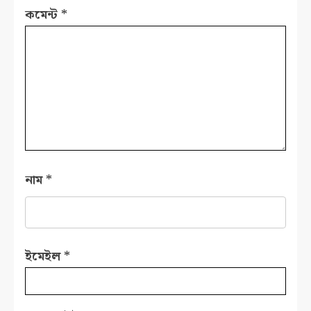
কমেন্ট
*
নাম
*
ইমেইল
*