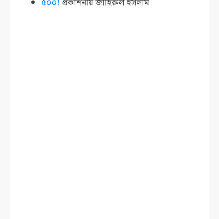
৫০০!
প্রকাশনায়
জাহিরুল ইসলাম