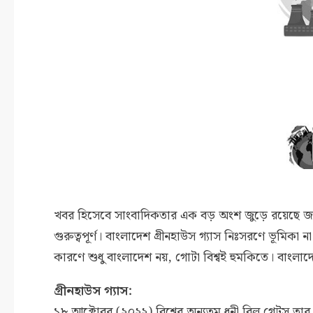
খবর হিসেবে সাংবাদিকতার এক বড় অংশ জুড়ে রয়েছে জলবায়
গুরুত্বপূর্ণ। বাংলাদেশ গ্রীনহাউস গ্যাস নিঃসরণে ভূমিক
কারণে শুধু বাংলাদেশ নয়, গোটা বিশ্বই হুমকিতে। বাংল
গ্রীনহাউস গ্যাস:
১৮ আক্টোবর (২০২২) বিশ্বের অন্যতম ধনী বিল গেটস তার ব্ল