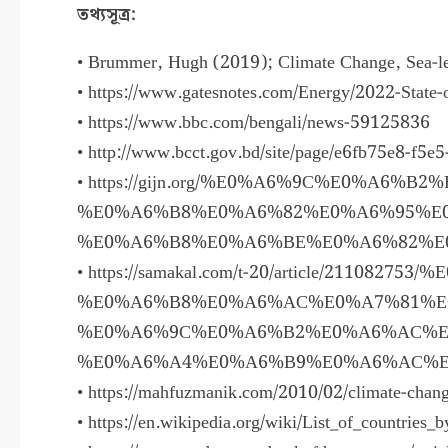
তথ্যসূত্র:
• Brummer, Hugh (2019); Climate Change, Sea-lev
• https://www.gatesnotes.com/Energy/2022-State-o
• https://www.bbc.com/bengali/news-59125836
• http://www.bcct.gov.bd/site/page/e6fb75e8-f5
• https://gijn.org/%E0%A6%9C%E0%A
%E0%A6%B8%E0%A6%82%E0%A6%95%E0
%E0%A6%B8%E0%A6%BE%E0%A6%82%E
• https://samakal.com/t-20/article/2
%E0%A6%B8%E0%A6%AC%E0%A7%81%E
%E0%A6%9C%E0%A6%B2%E0%A6%AC%E
%E0%A6%A4%E0%A6%B9%E0%A6%AC%E
• https://mahfuzmanik.com/2010/02/climate-chang
• https://en.wikipedia.org/wiki/List_of_countries