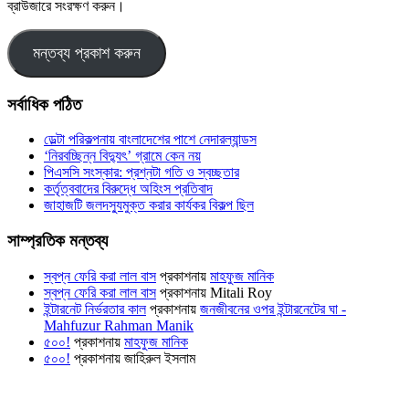
ব্রাউজারে সংরক্ষণ করুন।
সর্বাধিক পঠিত
ডেল্টা পরিকল্পনায় বাংলাদেশের পাশে নেদারল্যান্ডস
‘নিরবচ্ছিন্ন বিদ্যুৎ’ গ্রামে কেন নয়
পিএসসি সংস্কার: প্রশ্নটা গতি ও স্বচ্ছতার
কর্তৃত্ববাদের বিরুদ্ধে অহিংস প্রতিবাদ
জাহাজটি জলদস্যুমুক্ত করার কার্যকর বিকল্প ছিল
সাম্প্রতিক মন্তব্য
স্বপ্ন ফেরি করা লাল বাস
প্রকাশনায়
মাহফুজ মানিক
স্বপ্ন ফেরি করা লাল বাস
প্রকাশনায়
Mitali Roy
ইন্টারনেট নির্ভরতার কাল
প্রকাশনায়
জনজীবনের ওপর ইন্টারনেটের ঘা -
Mahfuzur Rahman Manik
৫০০!
প্রকাশনায়
মাহফুজ মানিক
৫০০!
প্রকাশনায়
জাহিরুল ইসলাম