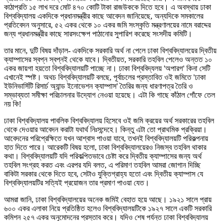
কাঠাপ্রতি ১৫ লাখ দরে মোট ৪৭০ কোটি টাকা রাজউককে দিতে হবে। এ অবস্থায় ঢাকা
বিশ্ববিদ্যালয় একদিকে প্রধানমন্ত্রীর কাছে আবেদন জানিয়েছে, অন্যদিকে সমকালের
প্রতিবেদন অনুসারে, ৫২ একর থেকে ১০ একর জমি সংস্কৃতি মন্ত্রণালয়ের নামে বরাদ্দের
জন্য প্রধানমন্ত্রীর কাছে সারসংক্ষেপ পাঠানোর সুপারিশ করেছে সংসদীয় কমিটি।
তার মানে, দুটি বিষয় দাঁড়াল- একদিকে সরকারি অর্থ না পেলে ঢাকা বিশ্ববিদ্যালয়ের দ্বিতীয়
ক্যাম্পাসের স্বপ্ন স্বপ্নই থেকে যাবে। দ্বিতীয়ত, সরকারি তহবিল পেলেও অন্তত ১০
একর জায়গা হয়তো বিশ্ববিদ্যালয়টি পাচ্ছে না। ঢাকা বিশ্ববিদ্যলয় 'অপারগ' কিনা সেটি
এখানেই স্পষ্ট। অথচ বিশ্ববিদ্যালয়টি বলছে, পূর্বাচলের প্রস্তাবিত ওই জমিতে 'ঢাকা
ইউনিভার্সিটি রিসার্চ অ্যান্ড ইনোভেশন ক্যাম্পাস' তৈরির জন্য ধারণাপত্র তৈরি ও
সম্ভাব্যতা সমীক্ষা পরিচালনার উদ্যোগ নেওয়া হয়েছে। এটা কি গাছে কাঁঠাল গোঁফে তেল
নয় কি!
ঢাকা বিশ্ববিদ্যালয় পাবলিক বিশ্ববিদ্যালয় হিসেবে ওই জমি ক্রয়ের অর্থ সরকারের তহবিল
থেকে দেওয়ার আবেদন করাটা যথার্থ নিঃসন্দেহে। কিন্তু এটা তো প্রাথমিক প্রক্রিয়া।
আবেদনের পরিপ্রেক্ষিতে যখন আশ্বাস পাওয়া যাবে, তখনই বিশ্ববিদ্যালয়টি পরিকল্পনায়
হাত দিতে পারে। আরেকটি বিষয় হলো, ঢাকা বিশ্ববিদ্যালয়েরও নিজস্ব তহবিল থাকার
কথা। বিশ্ববিদ্যালয়টি যদি পরিকল্পিতভাবে চেষ্টা করে দ্বিতীয় ক্যাম্পাসের জন্য অর্থ
তহবিল সংগ্রহ করত এবং এরপর যদি বলত, এ পরিমাণ তহবিল আমরা জোগান দিচ্ছি
বাকিটা সরকার থেকে দিতে হবে, সেটাও যুক্তিগ্রাহ্য হতো এবং দ্বিতীয় ক্যাম্পাস যে
বিশ্ববিদ্যালয়টির সত্যিই প্রয়োজন তার প্রমাণ পাওয়া যেত।
আমরা জানি, ঢাকা বিশ্ববিদ্যালয়ের অনেক জমিই বেহাত হয়ে আছে। ১৯২১ সালে প্রায়
৬০০ একর এলাকা নিয়ে প্রতিষ্ঠিত হলেও বিশ্ববিদ্যালয়টিকে ১৯২৭ সালে একটি সরকারি
কমিশন ২৫৭ একর অনুমোদনের প্রস্তাব করে। যদিও শেষ পর্যন্ত ঢাকা বিশ্ববিদ্যালয়