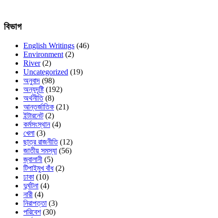
বিভাগ
English Writings
(46)
Environment
(2)
River
(2)
Uncategorized
(19)
অনুবাদ
(98)
অন্যদৃষ্টি
(192)
অর্থনীতি
(8)
আন্তর্জাতিক
(21)
ইন্টারনেট
(2)
কর্মসংস্থান
(4)
খেলা
(3)
ছাত্র রাজনীতি
(12)
জাতীয় সমস্যা
(56)
জ্বালানী
(5)
টিপাইমুখ বাঁধ
(2)
ঢাকা
(10)
দুর্ঘটনা
(4)
নারী
(4)
নিরাপত্তা
(3)
পরিবেশ
(30)