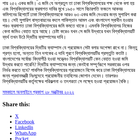
পায় ২৫২ একর জমি। এ জমি যে অপ্রতুল তা ঢাকা বিশ্ববিদ্যালয়ের পক্ষ থেকে বলা হয়
এবং বিশ্ববিদ্যালয়ের ক্রমাগত দাবির মুখে ১৯৫০ সালে বিচারপতি ফজলে আকবর
কমিশনের রিপোর্টে ঢাকা বিশ্ববিদ্যালয়কে আরও ৬৩ একর জমি দেওয়ার জন্য সুপারিশ করা
হয়। সেই সুপারিশ বাস্তবায়নের বদলে পাকিস্তান আমল এবং বাংলাদেশ স্বাধীন হওয়ার
পরও ক্রমাগত ঢাকা বিশ্ববিদ্যালয়ের জমি কমতে থাকে। এমনকি বিশ্ববিদ্যালয় নিজের
কেনা জমিও বেহাত হয়ে আছে। চেষ্টা করেও যখন সে জমি উদ্ধারে যখন বিশ্ববিদ্যালয়টি
ব্যর্থ তখন উঠে দ্বিতীয় ক্যাম্পাসের দাবি।
ঢাকা বিশ্ববিদ্যালয়ের দ্বিতীয় ক্যাম্পাস যে প্রয়োজন সেটা বলার অপেক্ষা রাখে না। কিন্তু
প্রশ্ন হলো, অন্তত তিন দশকের এ দাবি পূরণে বিশ্ববিদ্যালয়টির প্রস্তুতি কতটা।
বাংলাদেশের সর্বোচ্চ বিদ্যাপীঠ হওয়া সত্ত্বেও বিশ্ববিদ্যালয়টি কেন বেহাত হওয়া জমি
উদ্ধার করতে পারেনি? দ্বিতীয় ক্যাম্পাসের জন্য কেনইবা সম্পূর্ণরূপে সরকারের ওপর
নির্ভর করতে হবে? পাবলিক বিশ্ববিদ্যালয়ের প্রয়োজনে বিশেষ করে ঢাকা বিশ্ববিদ্যালয়ের
জন্য প্রধানমন্ত্রী নিঃসন্দেহে প্রয়োজনীয় তহবিলের জোগান দেবেন। তারপরও
বিশ্ববিদ্যালয়টির কর্তৃপক্ষের পরিকল্পনা ও তৎপরতা সে লক্ষ্যে হওয়া প্রয়োজন বৈকি।
সমকালে অনলাইনে প্রকাশ ২৮ অক্টোবর ২০২২
Share this:
X
Facebook
LinkedIn
WhatsApp
Pocket