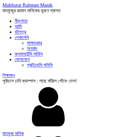
Mahfuzur Rahman Manik
মাহফুজুর রহমান মানিকের ভুবনে স্বাগত
নীড়পাতা
আমি
বইপত্র
লেখালেখি
সাক্ষাৎকার
অনুবাদ
কনসালটেন্সি সার্ভিস
যোগাযোগ
প্রাইভেসি পলিসি
শিক্ষাঙ্গন
পূর্বাচলে ঢাবি ক্যাম্পাস : গাছে কাঁঠাল গোঁফে তেল!
মাহফুজ মানিক