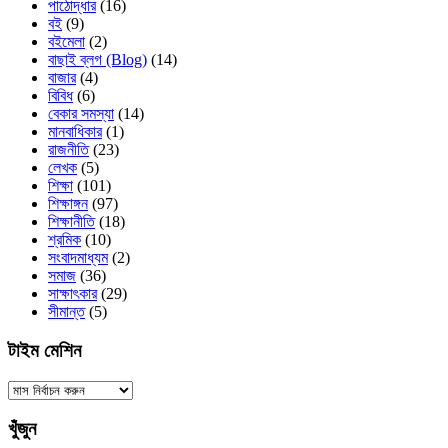
পাঠোদ্ধার
(16)
বই
(9)
বইমেলা
(2)
বাছাই ব্লগ (Blog)
(14)
বাজার
(4)
বিবিধ
(6)
বেকার সমস্যা
(14)
মানবাধিকার
(1)
রাজনীতি
(23)
লেখক
(5)
শিক্ষা
(101)
শিক্ষাঙ্গন
(97)
শিক্ষানীতি
(18)
শ্রমিক
(10)
সংবাদমাধ্যম
(2)
সমাজ
(36)
সাক্ষাৎকার
(29)
সীমান্ত
(5)
টাইম মেশিন
টাইম
মেশিন
খুঁজুন