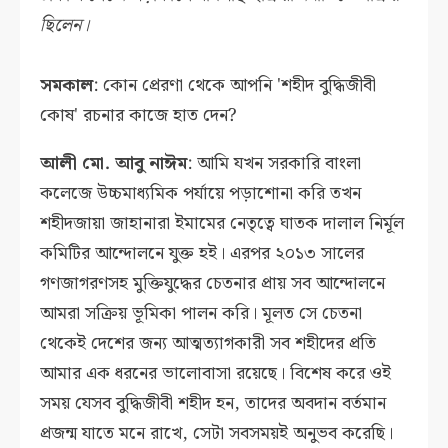
ছিলেন।
সমকাল
: কোন প্রেরণা থেকে আপনি 'শহীদ বুদ্ধিজীবী
কোষ' রচনার কাজে হাত দেন?
আলী মো. আবু নাঈম
: আমি যখন সরকারি বাংলা
কলেজে উচ্চমাধ্যমিক পর্যায়ে পড়াশোনা করি তখন
শহীদজায়া জাহানারা ইমামের নেতৃত্বে ঘাতক দালাল নির্মূল
কমিটির আন্দোলনে যুক্ত হই। এরপর ২০১৩ সালের
গণজাগরণসহ মুক্তিযুদ্ধের চেতনার প্রায় সব আন্দোলনে
আমরা সক্রিয় ভূমিকা পালন করি। মূলত সে চেতনা
থেকেই দেশের জন্য আত্মত্যাগকারী সব শহীদের প্রতি
আমার এক ধরনের ভালোবাসা রয়েছে। বিশেষ করে ওই
সময় যেসব বুদ্ধিজীবী শহীদ হন, তাদের অবদান বর্তমান
প্রজন্ম যাতে মনে রাখে, সেটা সবসময়ই অনুভব করেছি।