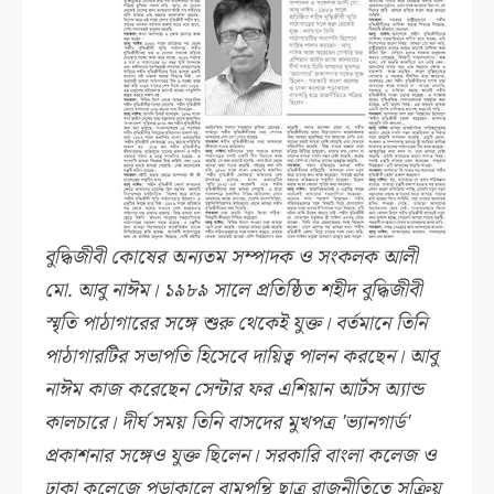
বুদ্ধিজীবী কোষের অন্যতম সম্পাদক ও সংকলক আলী
মো. আবু নাঈম। ১৯৮৯ সালে প্রতিষ্ঠিত শহীদ বুদ্ধিজীবী
স্মৃতি পাঠাগারের সঙ্গে শুরু থেকেই যুক্ত। বর্তমানে তিনি
পাঠাগারটির সভাপতি হিসেবে দায়িত্ব পালন করছেন। আবু
নাঈম কাজ করেছেন সেন্টার ফর এশিয়ান আর্টস অ্যান্ড
কালচারে। দীর্ঘ সময় তিনি বাসদের মুখপত্র 'ভ্যানগার্ড'
প্রকাশনার সঙ্গেও যুক্ত ছিলেন। সরকারি বাংলা কলেজ ও
ঢাকা কলেজে পড়াকালে বামপন্থি ছাত্র রাজনীতিতে সক্রিয়