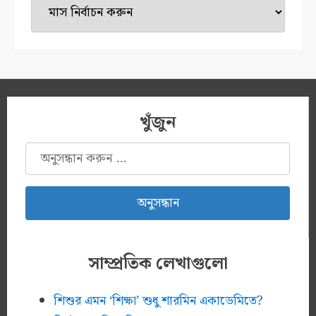
মেশিন
খুঁজুন
অনুসন্ধানঃ
সাম্প্রতিক লেখাগুলো
শিশুর এমন ‘শিক্ষা’ শুধু শারমিন একাডেমিতে?