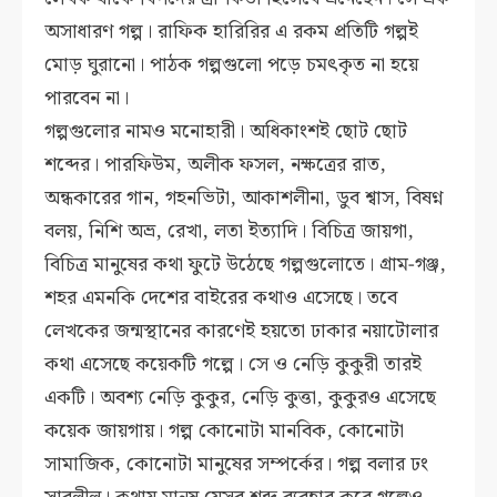
অসাধারণ গল্প। রাফিক হারিরির এ রকম প্রতিটি গল্পই
মোড় ঘুরানো। পাঠক গল্পগুলো পড়ে চমৎকৃত না হয়ে
পারবেন না।
গল্পগুলোর নামও মনোহারী। অধিকাংশই ছোট ছোট
শব্দের। পারফিউম, অলীক ফসল, নক্ষত্রের রাত,
অন্ধকারের গান, গহনভিটা, আকাশলীনা, ডুব শ্বাস, বিষণ্ন
বলয়, নিশি অভ্র, রেখা, লতা ইত্যাদি। বিচিত্র জায়গা,
বিচিত্র মানুষের কথা ফুটে উঠেছে গল্পগুলোতে। গ্রাম-গঞ্জ,
শহর এমনকি দেশের বাইরের কথাও এসেছে। তবে
লেখকের জন্মস্থানের কারণেই হয়তো ঢাকার নয়াটোলার
কথা এসেছে কয়েকটি গল্পে। সে ও নেড়ি কুকুরী তারই
একটি। অবশ্য নেড়ি কুকুর, নেড়ি কুত্তা, কুকুরও এসেছে
কয়েক জায়গায়। গল্প কোনোটা মানবিক, কোনোটা
সামাজিক, কোনোটা মানুষের সম্পর্কের। গল্প বলার ঢং