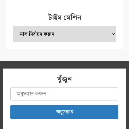
টাইম মেশিন
টাইম
মেশিন
খুঁজুন
অনুসন্ধানঃ