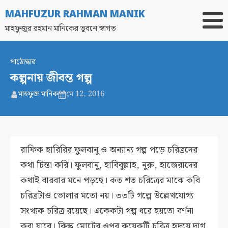
MAHFUZUR RAHMAN MANIK
মাহফুজুর রহমান মানিকের ভুবনে স্বাগত
পাঠোদ্ধার
কল্পনায় জীবন্ত গল্প
মাহফুজ মানিক
মে 12, 2016
রাফিক হারিরির ফুলবানু ও অন্যান্য গল্প পড়ে চরিত্রদের
কথা চিন্তা করি। ফুলবানু, হাবিবুল্লাহ, নুরু, হাজেরাদের
কথাই বারবার মনে পড়ছে। কত শত চরিত্রের মাঝে কবি
চরিত্রটাও ভোলার মতো নয়। ৩৩টি গল্পে উল্লেখযোগ্য
সংখ্যক চরিত্র রয়েছে। একেকটা গল্প ধরে হয়তো বর্ণনা
করা যাবে। কিন্তু মোটের ওপর কয়েকটি চরিত্র হৃদয়ে দাগ