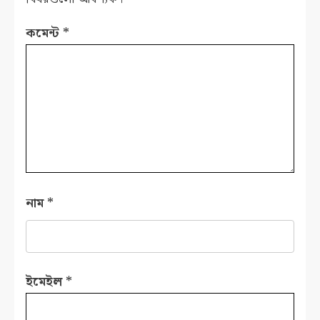
কমেন্ট
*
নাম
*
ইমেইল
*