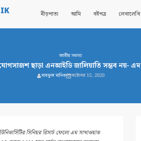
IK
নীড়পাতা
আমি
বইপত্র
লেখালেখি
জাতীয় সমস্যা
ের যোগসাজশ ছাড়া এনআইডি জালিয়াতি সম্ভব নয়- এ
মাহফুজ মানিক
অক্টোবর 15, 2020
ইউনিভার্সিটির সিনিয়র রিসার্চ ফেলো এম সাখাওয়াত