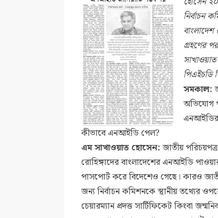
হোসেন ২০০
নির্বাচন 
বাংলাদেশ 
গ্রহণের 
সাখাওয়াত 
পিএইচডি ড
সমকাল:
জ
অভিযোগ প
এনআইডির ম
কীভাবে এনআইডি পেল?
এম সাখাওয়াত হোসেন:
জাতীয় পরিচয়পত্
রোহিঙ্গাদের বাংলাদেশের এনআইডি পাওয়া
পাসপোর্ট করে বিদেশেও গেছে। কারও জাতীয়
জন্য নির্বাচন কমিশনকে স্থানীয় তথ্যের ওপ
চেয়ারম্যান প্রদত্ত সার্টিফিকেট কিংবা জন