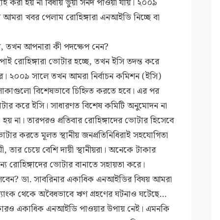
াই করা হয় না বিধায় ভুয়া সনদ পাওয়া যায়। ২০০৯
 আমরা খবর পেলাম রোহিঙ্গারা এনআইডি নিচ্ছে বা
য়, তখন আপনারা কী পদক্ষেপ নেন?
ই রোহিঙ্গারা ভোটার হচ্ছে, তখন ইসি তদন্ত করে
করে। ২০০৯ সালে তখন আমরা নির্বাচন কমিশন (ইসি)
 এলাকাগুলো বিশেষভাবে চিহ্নিত করতে হবে। এর পর
োটার করে ইসি। সাধারণত বিশেষ কমিটি অনুমোদন না
হয় না।
তারপরও প্রতিবার রোহিঙ্গাদের ভোটার হিসেবে
ভোটার করতে মূলত স্থানীয় জনপ্রতিনিধিরাই সহযোগিতা
ায়ী, তার চেয়ে বেশি দায়ী স্থানীয়রা। অনেকে টাকার
য রোহিঙ্গাদের ভোটার বানাতে সহায়তা করে।
বেন? ডা. সাবরিনার একাধিক এনআইডির বিষয় আমরা
াংক থেকে অবৈধভাবে ঋণ গ্রহণের ঘটনাও ঘটেছে...
কারও একাধিক এনআইডি পাওয়ার উপায় নেই। এমনকি