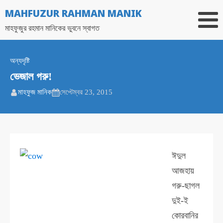
MAHFUZUR RAHMAN MANIK
মাহফুজুর রহমান মানিকের ভুবনে স্বাগত
অন্যদৃষ্টি
ভেজাল গরু!
মাহফুজ মানিক
সেপ্টেম্বর 23, 2015
ঈদুল
আজহায়
গরু-ছাগল
দুই-ই
কোরবানির