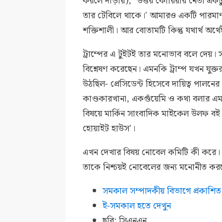
করলে দাঁড়ায়), "উত্তর কোরিয়ার নেতা একট
তার টেবিলে থাকে।' আমারও একটি পারমা
শক্তিশালী। আর বোতামটি কিন্তু যথার্থ অর্
ট্রাম্পের এ টুইটই তার মনোভাব বলে দেয়। স
বিশ্নেষণ করেছেন। এমনকি ট্রাম্প যখন যুক্তরাষ্ট্
উঠছিল- প্রেসিডেন্ট হিসেবে দায়িত্ব পালনের জন
কাণ্ডকারখানা, একগুঁয়েমি ও কথা বলার এম
বিষয়ে মার্কিন সাংবাদিক মাইকেল উলফ বই লি
হোয়াইট হাউস'।
এখন দেখার বিষয় নোবেল কমিটি কী করে। ত
তাকে নিশ্চয়ই নোবেলের জন্য মনোনীত কর
সমকাল সম্পাদকীয় বিভাগে প্রকাশি
ই-সমকাল হতে দেখুন
ছবি: সিএনএন