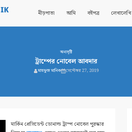
IK
নীড়পাতা
আমি
বইপত্র
লেখালেখি
অন্যদৃষ্টি
ট্রাম্পের নোবেল আবদার
মাহফুজ মানিক
সেপ্টেম্বর 27, 2019
মার্কিন প্রেসিডেন্ট ডোনাল্ড ট্রাম্প নোবেল পুরস্কার