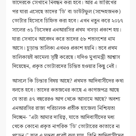
তাদেরকে সেখানে নিবন্ধন করা হবে। আর এ তারিখের
পর যারা এসেছে তাদের 'ডি' বা ডাউটফুল (সন্দেহজনক)
ভোটার হিসেবে চিহ্নিত করা হবে। এখন নতুন করে ২০১৭
সালের ৩১ ডিসেম্বর এনআরসির প্রথম খসড়া প্রকাশ হয়।
যারা সেখানে আবেদন করে তাদের ৫৮ শতাংশের নাম
আসে। চূড়ান্ত তালিকা এখনও প্রকাশ হয়নি। তবে প্রথম
তালিকায়ই ঝামেলা সৃষ্টি করেছে। যদিও মুখ্যমন্ত্রী আশ্বাস
দিয়েছেন, প্রকৃত ভোটারদের চিন্তিত হওয়ার কিছু নেই।
আসলে কি চিন্তার বিষয় আছে? প্রথমত আদিবাসীদের কথা
বলতে হবে। তাদের কতজনের কাছে এ কাগজপত্র আছে
যে তারা ৪৭ বছরেরও আগ থেকে আসামে আছে? অবশ্য
এনআরসির রাজ্য পরিচালক প্রতীক হাজেলা নিশ্চিয়তা
দিচ্ছেন- "এটা আমার দায়িত্ব, যাতে আদিবাসীদের মধ্য
থেকে কোনো প্রকৃত নাগরিক 'ডি' ভোটারের কাতারে না
পড়েন।" তার এ মন্তব্য ধরেই বলা যায়, তিনি আদিবাসীদের