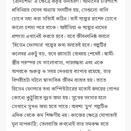
'রোদচশমা' এ ক্ষেত্রে প্রকৃষ্ট উদাহরণ। আমাদের চারপাশে
প্রতিনিয়ত যেসব অন্যায় সংঘটিত হয়, সেগুলো খালি
চোখে সহ্য করা সত্যিই কঠিন। তাই গল্পের রাশেদ চোখে
কালো চশমা পরে থাকে। আইডিয়া ও গল্পের নামের
প্রশংসা এখানেই করতে হবে। তবে জীবনঘনিষ্ঠ বললে
'হিডেন ফোল্ডার' গল্পের কথা বলতেই হবে। গল্পটির
কলেবর একটু বড়, তবে রহস্যটা বোধহয় শেষেই। স্বামী-
স্ত্রীর পরস্পর যে ভালোবাসা, দায়বদ্ধতা এবং একে
অপরকে গুরুত্ব ও সময় দেওয়ার ব্যাপার রয়েছে, তার
বিপরীতটা ঘটলে স্বাভাবিক জীবন ব্যাহত হয়। তাতে
হিডেন ফোল্ডার তথা কম্পিউটারের মতোই হৃদয়ের গোপন
কোনো কুঠুরিতে দুঃখ জমা হয়। সুখের সংসার হলে
সেখানে সুখও জমা হতে পারে। অবশ্য 'চুপ' গল্পটিও
এদিক থেকে কম শিক্ষণীয় নয়। কাজের ক্ষেত্রে যোগ্যতাই
মূল মাপকাঠি; তেলবাজি কখনোই তার সমকক্ষ হতে