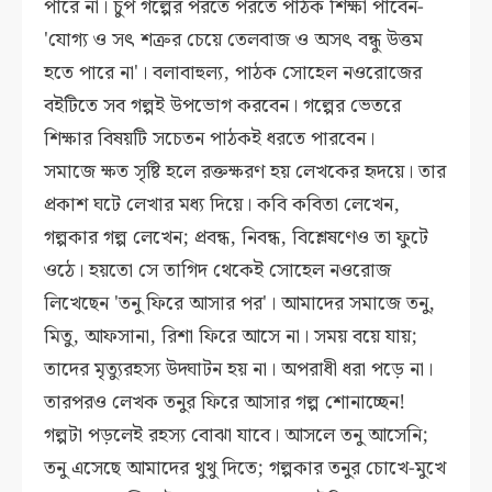
পারে না। চুপ গল্পের পরতে পরতে পাঠক শিক্ষা পাবেন-
'যোগ্য ও সৎ শত্রুর চেয়ে তেলবাজ ও অসৎ বন্ধু উত্তম
হতে পারে না'। বলাবাহুল্য, পাঠক সোহেল নওরোজের
বইটিতে সব গল্পই উপভোগ করবেন। গল্পের ভেতরে
শিক্ষার বিষয়টি সচেতন পাঠকই ধরতে পারবেন।
সমাজে ক্ষত সৃষ্টি হলে রক্তক্ষরণ হয় লেখকের হৃদয়ে। তার
প্রকাশ ঘটে লেখার মধ্য দিয়ে। কবি কবিতা লেখেন,
গল্পকার গল্প লেখেন; প্রবন্ধ, নিবন্ধ, বিশ্লেষণেও তা ফুটে
ওঠে। হয়তো সে তাগিদ থেকেই সোহেল নওরোজ
লিখেছেন 'তনু ফিরে আসার পর'। আমাদের সমাজে তনু,
মিতু, আফসানা, রিশা ফিরে আসে না। সময় বয়ে যায়;
তাদের মৃত্যুরহস্য উদ্ঘাটন হয় না। অপরাধী ধরা পড়ে না।
তারপরও লেখক তনুর ফিরে আসার গল্প শোনাচ্ছেন!
গল্পটা পড়লেই রহস্য বোঝা যাবে। আসলে তনু আসেনি;
তনু এসেছে আমাদের থুথু দিতে; গল্পকার তনুর চোখে-মুখে