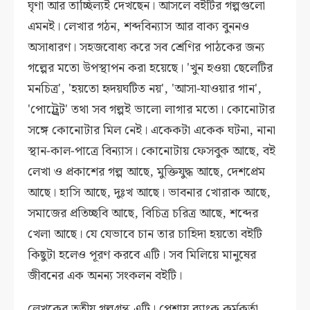
ঘৃণা আর তাচ্ছিল্যই দেখছেন। আসলে বইটির গল্পগুলো
এমনই। লেখার গঠন, শব্দবিন্যাস আর বাক্য বুননও
অসাধারণ। সহজবোধ্য করে সব শ্রেণির পাঠকের জন্য
গল্পের মতো উপস্থাপন করা হয়েছে। 'খুন হওয়া ছেলেটির
মনচিত্র', 'হয়তো হৃদয়ঘটিত নয়', 'আসা-যাওয়ার গান',
'পোট্র্রেট' তথা সব গল্পই ভালো লাগার মতো। কোনোটার
সঙ্গে কোনোটার মিল নেই। একেকটা একেক ঘটনা, নানা
স্থান-কাল-পাত্রে বিন্যাস। কোনোটায় ফেসবুক আছে, বই
লেখা ও প্রকাশের গল্প আছে, মুক্তিযুদ্ধ আছে, দেশপ্রেম
আছে। হাসি আছে, দুঃখ আছে। ভাবনার খোরাক আছে,
সমাজের প্রতিচ্ছবি আছে, বিচিত্র চরিত্র আছে, শব্দের
খেলা আছে। যে যেভাবে চান তার চাহিদা হয়তো বইটি
কিছুটা হলেও পূরণ করবে এটি। সব মিলিয়ে মানুষের
জীবনের এক অনন্য সংকলন বইটি।
লেখকের তৃতীয় গল্পগ্রন্থ এটি। পেশায় ব্যাংক কর্মকর্তা