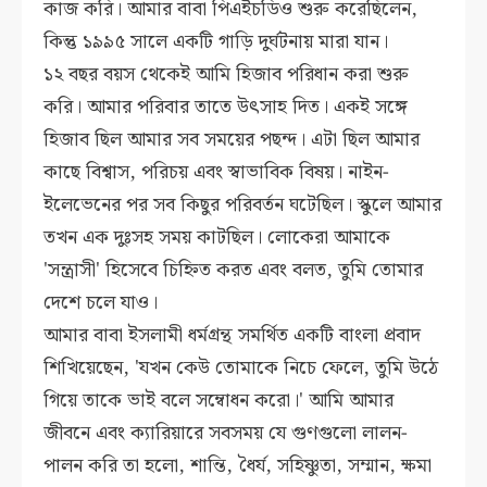
কাজ করি। আমার বাবা পিএইচডিও শুরু করেছিলেন,
কিন্তু ১৯৯৫ সালে একটি গাড়ি দুর্ঘটনায় মারা যান।
১২ বছর বয়স থেকেই আমি হিজাব পরিধান করা শুরু
করি। আমার পরিবার তাতে উৎসাহ দিত। একই সঙ্গে
হিজাব ছিল আমার সব সময়ের পছন্দ। এটা ছিল আমার
কাছে বিশ্বাস, পরিচয় এবং স্বাভাবিক বিষয়। নাইন-
ইলেভেনের পর সব কিছুর পরিবর্তন ঘটেছিল। স্কুলে আমার
তখন এক দুঃসহ সময় কাটছিল। লোকেরা আমাকে
'সন্ত্রাসী' হিসেবে চিহ্নিত করত এবং বলত, তুমি তোমার
দেশে চলে যাও।
আমার বাবা ইসলামী ধর্মগ্রন্থ সমর্থিত একটি বাংলা প্রবাদ
শিখিয়েছেন, 'যখন কেউ তোমাকে নিচে ফেলে, তুমি উঠে
গিয়ে তাকে ভাই বলে সম্বোধন করো।' আমি আমার
জীবনে এবং ক্যারিয়ারে সবসময় যে গুণগুলো লালন-
পালন করি তা হলো, শান্তি, ধৈর্য, সহিষ্ণুতা, সম্মান, ক্ষমা