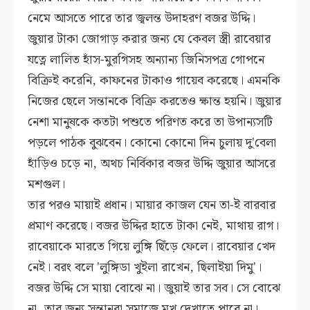
নেমে আসতে পারে তার জ্বলন্ত উদাহরণ বজর উদ্দি।
জুয়ার টাকা জোগাড় করার জন্য যে কেবল স্ত্রী রাবেয়ার
যত্নে লালিত হাঁস-মুরগিসহ অন্যান্য জিনিসপত্র গোপনে
বিক্রিই করেনি, কাফনের টাকাও গায়েব করেছে। এমনকি
নিজের ছেলে সন্তানকে বিক্রি করতেও ক্ষান্ত হয়নি। জুয়ার
নেশা মানুষকে কতটা পশুতে পরিণত করে তা উপান্যসটি
পড়লে পাঠক বুঝবেন। কোনো কোনো দিন চুলায় দু'বেলা
হাঁড়িও চড়ে না, অথচ নির্বিকার বজর উদ্দি জুয়ার আসরে
মশগুল।
তার পরও মায়াই প্রধান। মায়ার কাজল যেন তা-ই বারবার
প্রমাণ করেছে। বজর উদ্দির হাতে টাকা নেই, মাথায় রাগ।
রাবেয়াকে মারতে গিয়ে লুঙ্গি ছিঁড়ে ফেলে। রাবেয়ার খেদ
নেই। বরং বলে 'লুঙ্গিডা খুইলা রাখেন, ছিলাইয়া দিমু'।
বজর উদ্দি সে মায়া বোঝে না। জুয়াই তার সব। সে বোঝে
না, তার জন্য সন্তানরা সমাজে মুখ দেখাতে পারে না।