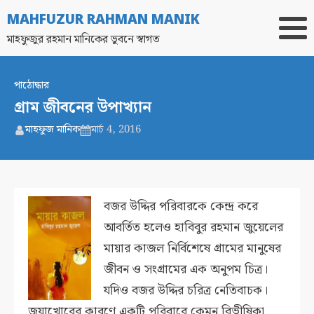
MAHFUZUR RAHMAN MANIK
মাহফুজুর রহমান মানিকের ভুবনে স্বাগত
পাঠোদ্ধার
গ্রাম জীবনের উপাখ্যান
মাহফুজ মানিক
মার্চ 4, 2016
বজর উদ্দির পরিবারকে কেন্দ্র করে
আবর্তিত হলেও হাবিবুর রহমান জুয়েলের
মায়ার কাজল নির্বিশেষে গ্রামের মানুষের
জীবন ও সংগ্রামের এক অনুপম চিত্র।
যদিও বজর উদ্দির চরিত্র নেতিবাচক।
জুয়াখোরের কারণে একটি পরিবারে কেমন বিভীষিকা