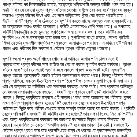
প্রশ্ন ফাঁসের পর শিক্ষামন্ত্রীর ভাষায়, 'অত্যন্ত শক্তিশালী তদন্ত কমিটি' গঠন করা হয়।
মন্ত্রী 'এবার যে কোনো মূল্যে প্রশ্ন ফাঁসের হোতাদের খুঁজে বের করা হবে' প্রত্যয় ব্যক্ত
করলেও প্রশ্ন ফাঁসের উৎস এবং এর সঙ্গে জড়িতদের খুঁজে বের করতে পারেনি তারা।
উল্টো এ কমিটি প্রশ্ন ফাঁস ঠেকাতে যে সুপারিশ করতে যাচ্ছে অদ্ভুত এবং হাস্যকরই নয়,
তা বাস্তবায়ন করাও কার্যত অসম্ভব। কমিটি একমাসেরও বেশি সময় পায়। এ সপ্তাহে
কমিটি শিক্ষামন্ত্রীর কাছে চূড়ান্ত প্রতিবেদন জমা দেওয়ার কথা। তবে কমিটির করা
সুপারিশ ২৩ মে সংবাদমাধ্যম হতে জানা যায়। সুপারিশের মধ্যে রয়েছে, দেশের প্রতিটি
শিক্ষা বোর্ডের সৃজনশীল পদ্ধতির প্রশ্নগুলো আলাদাভাবে প্রণয়ন। একদিনে দুটি পরীক্ষা
গ্রহণ এবং পরীক্ষার দিন সকালে ই-মেইলে প্রশ্ন পরীক্ষা কেন্দ্রে পাঠানো।
সুপারিশগুলো প্রকৃত অর্থে গাছের গোড়ায় না তাকিয়ে আগায় পানি ঢালার মতোই।
প্রকৃতপক্ষে প্রশ্ন ফাঁসের সঙ্গে জড়িত তা বের না করলে সুপারিশ কতটা কার্যকর। প্রশ্ন
ফাঁসের সঙ্গে 'শর্ষের ভেতরেই ভূত' থাকলে এগুলো গ্রহণ অসম্ভবই বটে। সৃজনশীল
প্রশ্ন হয়তো প্রত্যেকটি বোর্ডই চাইলে আলাদাভাবে করতে পারে। কিন্তু পরীক্ষার দিনই
প্রশ্ন ছাপিয়ে, সকালে ই-মেইলে প্রশ্ন পাঠিয়ে পরীক্ষা নেওয়ার সুপারিশকে কী বলা যায়।
এটা যে হাস্যকর তা কমিটিরই এক সদস্যের বক্তব্য থেকে স্পষ্ট। নাম প্রকাশে অনিচ্ছুক
সে সদস্য সংবাদমাধ্যমকে বলছেন, 'বিষয়টি নিয়ে প্রথমে কেউ কেউ হাসাহাসিও করতে
পারেন। কিন্তু প্রযুক্তির মাধ্যমে এটি সম্ভব।' কথা হলো আমাদের সব পরীক্ষার কেন্দ্র
এখন পর্যন্ত প্রযুক্তিবান্ধব হয়েছে কি? দেশের সব কেন্দ্রে সকালে ই-মেইলে প্রশ্ন
পাঠালে তা প্রিন্ট করে পরীক্ষা নেওয়ার মতো সামর্থ্য কতটা আছে তা বলাই বাহুল্য। প্রতিটি
কেন্দ্রে পরীক্ষার্থীর সংখ্যাটা কী কমিটির মাথায় রেখেছে? তার ওপর বিদ্যুৎচালিত কম্পিউটার
এবং অন্য প্রযুক্তিগুলো ব্যবহারে সব জায়গায় যথাসময়ে বিদ্যুৎ থাকার নিশ্চয়তা কে
দেবে। যন্ত্রচালিত যে কোনো ডিভাইস কখন নষ্ট হয়ে যায় তারও ঠিক নেই। সকালে ই-
মেইলে প্রশ্ন গ্রহণ করে তার প্রসেসিংয়ের জন্য যে ধরনের যোগ্যতাসম্পন্ন জনশক্তি
দরকার তা সবখানে পর্যাপ্ত পরিমাণে আছে কিনা তাও দেখা দরকার। সবচেয়ে বড় কথা