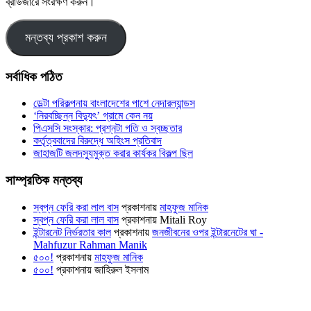
ব্রাউজারে সংরক্ষণ করুন।
সর্বাধিক পঠিত
ডেল্টা পরিকল্পনায় বাংলাদেশের পাশে নেদারল্যান্ডস
‘নিরবচ্ছিন্ন বিদ্যুৎ’ গ্রামে কেন নয়
পিএসসি সংস্কার: প্রশ্নটা গতি ও স্বচ্ছতার
কর্তৃত্ববাদের বিরুদ্ধে অহিংস প্রতিবাদ
জাহাজটি জলদস্যুমুক্ত করার কার্যকর বিকল্প ছিল
সাম্প্রতিক মন্তব্য
স্বপ্ন ফেরি করা লাল বাস
প্রকাশনায়
মাহফুজ মানিক
স্বপ্ন ফেরি করা লাল বাস
প্রকাশনায়
Mitali Roy
ইন্টারনেট নির্ভরতার কাল
প্রকাশনায়
জনজীবনের ওপর ইন্টারনেটের ঘা -
Mahfuzur Rahman Manik
৫০০!
প্রকাশনায়
মাহফুজ মানিক
৫০০!
প্রকাশনায়
জাহিরুল ইসলাম