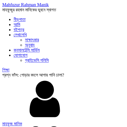
Mahfuzur Rahman Manik
মাহফুজুর রহমান মানিকের ভুবনে স্বাগত
নীড়পাতা
আমি
বইপত্র
লেখালেখি
সাক্ষাৎকার
অনুবাদ
কনসালটেন্সি সার্ভিস
যোগাযোগ
প্রাইভেসি পলিসি
শিক্ষা
প্রশ্ন ফাঁস: গোড়ার বদলে আগায় পানি ঢালা?
মাহফুজ মানিক