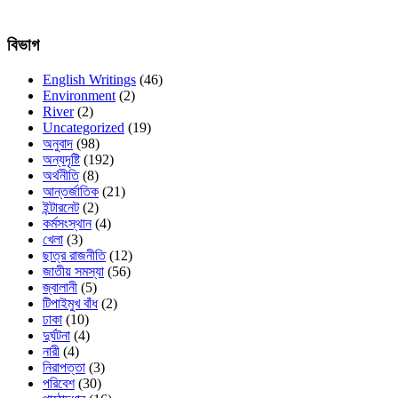
বিভাগ
English Writings
(46)
Environment
(2)
River
(2)
Uncategorized
(19)
অনুবাদ
(98)
অন্যদৃষ্টি
(192)
অর্থনীতি
(8)
আন্তর্জাতিক
(21)
ইন্টারনেট
(2)
কর্মসংস্থান
(4)
খেলা
(3)
ছাত্র রাজনীতি
(12)
জাতীয় সমস্যা
(56)
জ্বালানী
(5)
টিপাইমুখ বাঁধ
(2)
ঢাকা
(10)
দুর্ঘটনা
(4)
নারী
(4)
নিরাপত্তা
(3)
পরিবেশ
(30)