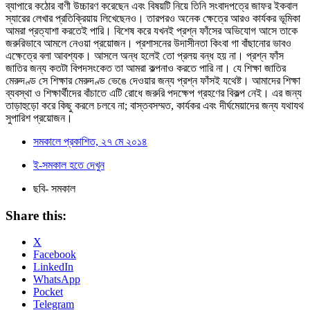
ব্যাপারে কঠোর বাণী উচ্চারণ করেছেন এবং বিষয়টি নিয়ে তিনি সংবাদপত্রে জাফর ইকবাল
স্যারের লেখার প্রতিক্রিয়ায় লিখেছেনও। তারপরও অনেক ক্ষেত্রে আরও কার্যকর ভূমিকা
আমরা প্রত্যাশা করতেই পারি। বিশেষ করে যখনই প্রশ্ন ফাঁসের অভিযোগ আসে তাকে
জরুরিভাবে আমলে নেওয়া প্রয়োজন। প্রশাসনের উদাসীনতা কিংবা গা বাঁছানোর ভাবও
এক্ষেত্রে বলা আবশ্যক। আসলে অন্ধ হলেই তো প্রলয় বন্ধ হয় না। প্রশ্ন ফাঁস
জাতির জন্য কতটা বিপদসংকেত তা আমরা কল্পনাও করতে পারি না। যে শিক্ষা জাতির
মেরুদণ্ড সে শিক্ষার মেরুদণ্ড ভেঙে দেওয়ার জন্য প্রশ্ন ফাঁসই যথেষ্ট। আমাদের শিক্ষা
ব্যবস্থা ও শিক্ষার্থীদের বাঁচাতে এটি রোধে জরুরি পদক্ষেপ গ্রহণের বিকল্প নেই। এর জন্য
তাড়াহুড়ো করে কিছু করলে চলবে না; বাস্তবসম্মত, কার্যকর এবং দীর্ঘমেয়াদের জন্য যথাযথ
সুপারিশ প্রয়োজন।
সমকালে প্রকাশিত, ২৭ মে ২০১৪
ই-সমকাল হতে দেখুন
ছবি- সমকাল
Share this:
X
Facebook
LinkedIn
WhatsApp
Pocket
Telegram