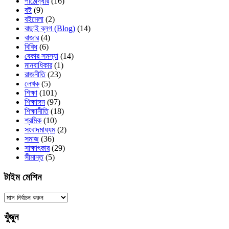
পাঠোদ্ধার
(16)
বই
(9)
বইমেলা
(2)
বাছাই ব্লগ (Blog)
(14)
বাজার
(4)
বিবিধ
(6)
বেকার সমস্যা
(14)
মানবাধিকার
(1)
রাজনীতি
(23)
লেখক
(5)
শিক্ষা
(101)
শিক্ষাঙ্গন
(97)
শিক্ষানীতি
(18)
শ্রমিক
(10)
সংবাদমাধ্যম
(2)
সমাজ
(36)
সাক্ষাৎকার
(29)
সীমান্ত
(5)
টাইম মেশিন
টাইম
মেশিন
খুঁজুন