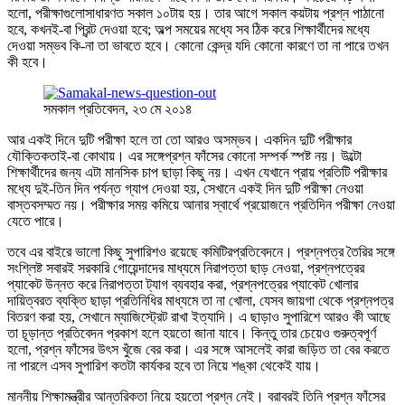
হলো, পরীক্ষাগুলোসাধারণত সকাল ১০টায় হয়। তার আগে সকাল কয়টায় প্রশ্ন পাঠানো
হবে, কখনই-বা প্রিন্ট দেওয়া হবে; অল্প সময়ের মধ্যে সব ঠিক করে শিক্ষার্থীদের মধ্যে
দেওয়া সম্ভব কি-না তা ভাবতে হবে। কোনো কেন্দ্র যদি কোনো কারণে তা না পারে তখন
কী হবে।
সমকাল প্রতিবেদন, ২৩ মে ২০১৪
আর একই দিনে দুটি পরীক্ষা হলে তা তো আরও অসম্ভব। একদিন দুটি পরীক্ষার
যৌক্তিকতাই-বা কোথায়। এর সঙ্গেপ্রশ্ন ফাঁসের কোনো সম্পর্ক স্পষ্ট নয়। উল্টো
শিক্ষার্থীদের জন্য এটা মানসিক চাপ ছাড়া কিছু নয়। এখন যেখানে প্রায় প্রতিটি পরীক্ষার
মধ্যে দুই-তিন দিন পর্যন্ত গ্যাপ দেওয়া হয়, সেখানে একই দিন দুটি পরীক্ষা নেওয়া
বাস্তবসম্মত নয়। পরীক্ষার সময় কমিয়ে আনার স্বার্থে প্রয়োজনে প্রতিদিন পরীক্ষা নেওয়া
যেতে পারে।
তবে এর বাইরে ভালো কিছু সুপারিশও রয়েছে কমিটিরপ্রতিবেদনে। প্রশ্নপত্র তৈরির সঙ্গে
সংশ্লিষ্ট সবারই সরকারি গোয়েন্দাদের মাধ্যমে নিরাপত্তা ছাড় নেওয়া, প্রশ্নপত্রের
প্যাকেট উন্নত করে নিরাপত্তা ট্যাগ ব্যবহার করা, প্রশ্নপত্রের প্যাকেট খোলার
দায়িত্বরত ব্যক্তি ছাড়া প্রতিনিধির মাধ্যমে তা না খোলা, যেসব জায়গা থেকে প্রশ্নপত্র
বিতরণ করা হয়, সেখানে ম্যাজিস্ট্রেট রাখা ইত্যাদি। এ ছাড়াও সুপারিশে আরও কী আছে
তা চূড়ান্ত প্রতিবেদন প্রকাশ হলে হয়তো জানা যাবে। কিন্তু তার চেয়েও গুরুত্বপূর্ণ
হলো, প্রশ্ন ফাঁসের উৎস খুঁজে বের করা। এর সঙ্গে আসলেই কারা জড়িত তা বের করতে
না পারলে এসব সুপারিশ কতটা কার্যকর হবে তা নিয়ে শঙ্কা থেকেই যায়।
মাননীয় শিক্ষামন্ত্রীর আন্তরিকতা নিয়ে হয়তো প্রশ্ন নেই। বরাবরই তিনি প্রশ্ন ফাঁসের