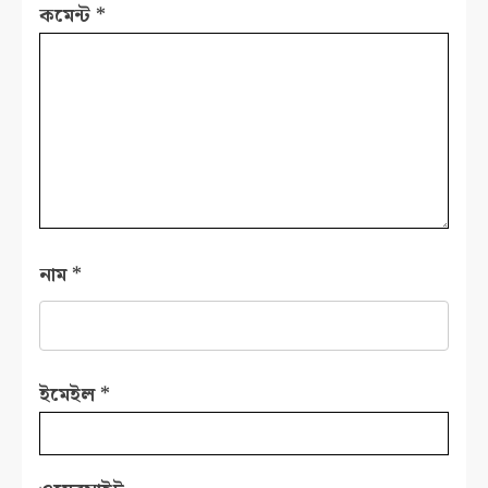
কমেন্ট
*
নাম
*
ইমেইল
*