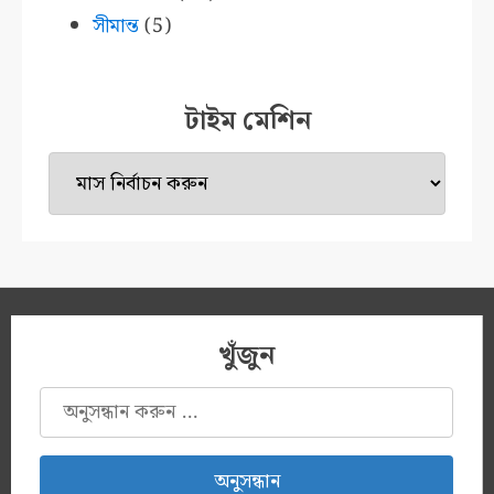
সীমান্ত
(5)
টাইম মেশিন
টাইম
মেশিন
খুঁজুন
অনুসন্ধানঃ