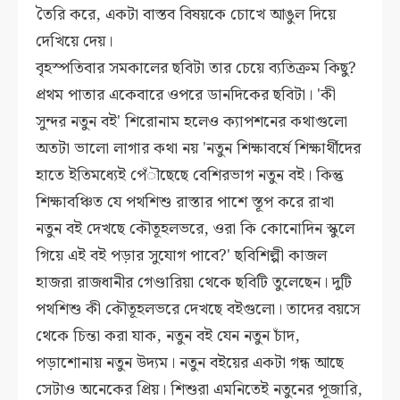
তৈরি করে, একটা বাস্তব বিষয়কে চোখে আঙুল দিয়ে
দেখিয়ে দেয়।
বৃহস্পতিবার সমকালের ছবিটা তার চেয়ে ব্যতিক্রম কিছু?
প্রথম পাতার একেবারে ওপরে ডানদিকের ছবিটা। 'কী
সুন্দর নতুন বই' শিরোনাম হলেও ক্যাপশনের কথাগুলো
অতটা ভালো লাগার কথা নয় 'নতুন শিক্ষাবর্ষে শিক্ষার্থীদের
হাতে ইতিমধ্যেই পেঁৗছেছে বেশিরভাগ নতুন বই। কিন্তু
শিক্ষাবঞ্চিত যে পথশিশু রাস্তার পাশে স্তূপ করে রাখা
নতুন বই দেখছে কৌতূহলভরে, ওরা কি কোনোদিন স্কুলে
গিয়ে এই বই পড়ার সুযোগ পাবে?' ছবিশিল্পী কাজল
হাজরা রাজধানীর গেণ্ডারিয়া থেকে ছবিটি তুলেছেন। দুটি
পথশিশু কী কৌতূহলভরে দেখছে বইগুলো। তাদের বয়সে
থেকে চিন্তা করা যাক, নতুন বই যেন নতুন চাঁদ,
পড়াশোনায় নতুন উদ্যম। নতুন বইয়ের একটা গন্ধ আছে
সেটাও অনেকের প্রিয়। শিশুরা এমনিতেই নতুনের পূজারি,