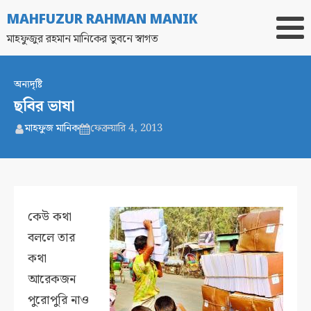
MAHFUZUR RAHMAN MANIK
মাহফুজুর রহমান মানিকের ভুবনে স্বাগত
অন্যদৃষ্টি
ছবির ভাষা
মাহফুজ মানিক
ফেব্রুয়ারি 4, 2013
কেউ কথা
বললে তার
কথা
আরেকজন
পুরোপুরি নাও