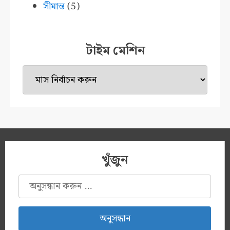
সীমান্ত
(5)
টাইম মেশিন
টাইম
মেশিন
খুঁজুন
অনুসন্ধানঃ