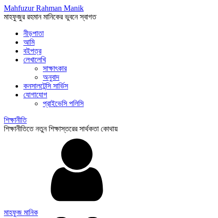
Mahfuzur Rahman Manik
মাহফুজুর রহমান মানিকের ভুবনে স্বাগত
নীড়পাতা
আমি
বইপত্র
লেখালেখি
সাক্ষাৎকার
অনুবাদ
কনসালটেন্সি সার্ভিস
যোগাযোগ
প্রাইভেসি পলিসি
শিক্ষানীতি
শিক্ষানীতিতে নতুন শিক্ষাস্তরের সার্থকতা কোথায়
মাহফুজ মানিক