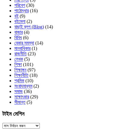
পরিবেশ
(30)
পাঠোদ্ধার
(16)
বই
(9)
বইমেলা
(2)
বাছাই ব্লগ (Blog)
(14)
বাজার
(4)
বিবিধ
(6)
বেকার সমস্যা
(14)
মানবাধিকার
(1)
রাজনীতি
(23)
লেখক
(5)
শিক্ষা
(101)
শিক্ষাঙ্গন
(97)
শিক্ষানীতি
(18)
শ্রমিক
(10)
সংবাদমাধ্যম
(2)
সমাজ
(36)
সাক্ষাৎকার
(29)
সীমান্ত
(5)
টাইম মেশিন
টাইম
মেশিন