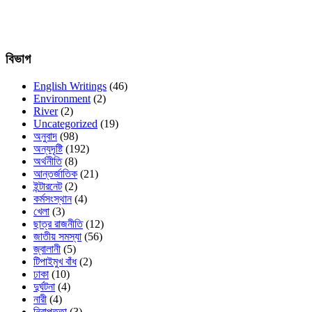
বিভাগ
English Writings
(46)
Environment
(2)
River
(2)
Uncategorized
(19)
অনুবাদ
(98)
অন্যদৃষ্টি
(192)
অর্থনীতি
(8)
আন্তর্জাতিক
(21)
ইন্টারনেট
(2)
কর্মসংস্থান
(4)
খেলা
(3)
ছাত্র রাজনীতি
(12)
জাতীয় সমস্যা
(56)
জ্বালানী
(5)
টিপাইমুখ বাঁধ
(2)
ঢাকা
(10)
দুর্ঘটনা
(4)
নারী
(4)
নিরাপত্তা
(3)