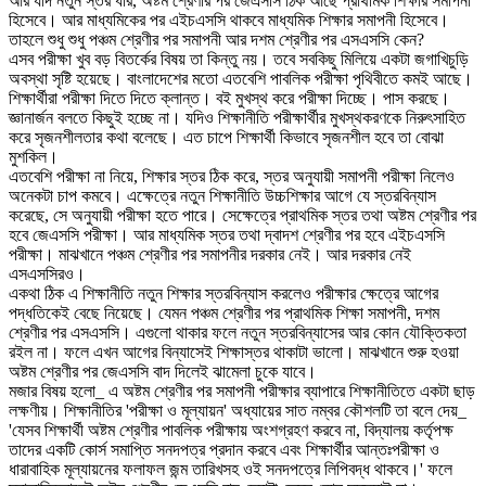
আর যদি নতুন স্তর ধরি, অষ্টম শ্রেণীর পর জেএসসি ঠিক আছে প্রাথমিক শিক্ষার সমাপনী
হিসেবে। আর মাধ্যমিকের পর এইচএসসি থাকবে মাধ্যমিক শিক্ষার সমাপনী হিসেবে।
তাহলে শুধু শুধু পঞ্চম শ্রেণীর পর সমাপনী আর দশম শ্রেণীর পর এসএসসি কেন?
এসব পরীক্ষা খুব বড় বিতর্কের বিষয় তা কিন্তু নয়। তবে সবকিছু মিলিয়ে একটা জগাখিচুড়ি
অবস্থা সৃষ্টি হয়েছে। বাংলাদেশের মতো এতবেশি পাবলিক পরীক্ষা পৃথিবীতে কমই আছে।
শিক্ষার্থীরা পরীক্ষা দিতে দিতে ক্লান্ত। বই মুখস্থ করে পরীক্ষা দিচ্ছে। পাস করছে।
জ্ঞানার্জন বলতে কিছুই হচ্ছে না। যদিও শিক্ষানীতি পরীক্ষার্থীর মুখস্থকরণকে নিরুৎসাহিত
করে সৃজনশীলতার কথা বলেছে। এত চাপে শিক্ষার্থী কিভাবে সৃজনশীল হবে তা বোঝা
মুশকিল।
এতবেশি পরীক্ষা না নিয়ে, শিক্ষার স্তর ঠিক করে, স্তর অনুযায়ী সমাপনী পরীক্ষা নিলেও
অনেকটা চাপ কমবে। এক্ষেত্রে নতুন শিক্ষানীতি উচ্চশিক্ষার আগে যে স্তরবিন্যাস
করেছে, সে অনুযায়ী পরীক্ষা হতে পারে। সেক্ষেত্রে প্রাথমিক স্তর তথা অষ্টম শ্রেণীর পর
হবে জেএসসি পরীক্ষা। আর মাধ্যমিক স্তর তথা দ্বাদশ শ্রেণীর পর হবে এইচএসসি
পরীক্ষা। মাঝখানে পঞ্চম শ্রেণীর পর সমাপনীর দরকার নেই। আর দরকার নেই
এসএসসিরও।
একথা ঠিক এ শিক্ষানীতি নতুন শিক্ষার স্তরবিন্যাস করলেও পরীক্ষার ক্ষেত্রে আগের
পদ্ধতিকেই বেছে নিয়েছে। যেমন পঞ্চম শ্রেণীর পর প্রাথমিক শিক্ষা সমাপনী, দশম
শ্রেণীর পর এসএসসি। এগুলো থাকার ফলে নতুন স্তরবিন্যাসের আর কোন যৌক্তিকতা
রইল না। ফলে এখন আগের বিন্যাসেই শিক্ষাস্তর থাকাটা ভালো। মাঝখানে শুরু হওয়া
অষ্টম শ্রেণীর পর জেএসসি বাদ দিলেই ঝামেলা চুকে যাবে।
মজার বিষয় হলো_ এ অষ্টম শ্রেণীর পর সমাপনী পরীক্ষার ব্যাপারে শিক্ষানীতিতে একটা ছাড়
লক্ষণীয়। শিক্ষানীতির 'পরীক্ষা ও মূল্যায়ন' অধ্যায়ের সাত নম্বর কৌশলটি তা বলে দেয়_
'যেসব শিক্ষার্থী অষ্টম শ্রেণীর পাবলিক পরীক্ষায় অংশগ্রহণ করবে না, বিদ্যালয় কর্তৃপক্ষ
তাদের একটি কোর্স সমাপ্তি সনদপত্র প্রদান করবে এবং শিক্ষার্থীর আন্তঃপরীক্ষা ও
ধারাবাহিক মূল্যায়নের ফলাফল জন্ম তারিখসহ ওই সনদপত্রে লিপিবদ্ধ থাকবে।' ফলে