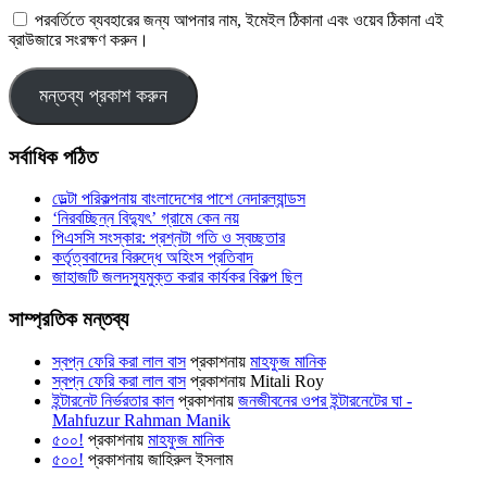
পরবর্তিতে ব্যবহারের জন্য আপনার নাম, ইমেইল ঠিকানা এবং ওয়েব ঠিকানা এই
ব্রাউজারে সংরক্ষণ করুন।
সর্বাধিক পঠিত
ডেল্টা পরিকল্পনায় বাংলাদেশের পাশে নেদারল্যান্ডস
‘নিরবচ্ছিন্ন বিদ্যুৎ’ গ্রামে কেন নয়
পিএসসি সংস্কার: প্রশ্নটা গতি ও স্বচ্ছতার
কর্তৃত্ববাদের বিরুদ্ধে অহিংস প্রতিবাদ
জাহাজটি জলদস্যুমুক্ত করার কার্যকর বিকল্প ছিল
সাম্প্রতিক মন্তব্য
স্বপ্ন ফেরি করা লাল বাস
প্রকাশনায়
মাহফুজ মানিক
স্বপ্ন ফেরি করা লাল বাস
প্রকাশনায়
Mitali Roy
ইন্টারনেট নির্ভরতার কাল
প্রকাশনায়
জনজীবনের ওপর ইন্টারনেটের ঘা -
Mahfuzur Rahman Manik
৫০০!
প্রকাশনায়
মাহফুজ মানিক
৫০০!
প্রকাশনায়
জাহিরুল ইসলাম