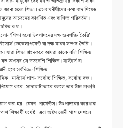
 কথা ধরি- মানুষের দেহ মন ও আতœার বিকাশ সাধন
কে জানা হলো শিক্ষা। এসব মনীষীদের কথা বাদ দিয়েও
মানুষের আচরনের কাংখিত এবং বাঞ্চিত পরিবর্তন’।
াচরিত কথা।
া হলো- ‘শিক্ষা হলো উৎপাদনের দক্ষ জনশক্তি তৈরি’।
সোর্স ডেভেলাপমেন্ট বা দক্ষ মানব সম্পদ তৈরি’।
যাক। যারা শিক্ষা গ্রহনকরে আমরা তাকে বলি শিক্ষিত।
 অগ্রসর সে ততবেশি শিক্ষিত। মাস্টার্স বা
েনী হবে সর্বনি¤œ শিক্ষিত।
। মাস্টার্স পাশ- সর্বোচ্চ শিক্ষিত, সর্বোচ্চ দক্ষ।
িয়োগ করে। সাদামাটাভাবে বললে তার উচ্চ চাকরি
য়োগ করা হয়। যেমন- গার্মেন্টস। উৎপাদনের কারখানা।
 শিক্ষার্থী যথেষ্ট। এরা অষ্টম শ্রেনী পাশ দেখলে