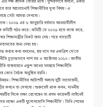
টা দক্ষ শ্রমিক তৈরির নীতি। সুন্দরভাবে বললে, একটি
ে তার আলোচনাই শিক্ষানীতির মূখ্য বিষয়। এ
ী বলেছে সেটা আমরা দেখবো।
শ্যক। ২০০৯ এর ৬ জানুয়ারি বর্তমান আওয়ামীলীগ
ানীতি কমিটি গঠন করে। কমিটি মে ২০০৯ হতে কাজ করে,
্বর শিক্ষামন্ত্রীর নিকট জমা দেয়। পরে খসড়াটি
 মতামতের জন্য দেয়া হয়।
ড়ান্ত করার কথা বললেও, ছয় মাস পর একত্রিশ মে’তে
ষানীতি চূড়ান্তভাবে পাশ হয় ৩ অক্টোবর ২০১০। জাতীয়
ীতি বাস্তবায়নে একুশ জনের সমন্বয়ে শিক্ষানীতি
ের কোন বৈঠক অনুষ্ঠিত হয়নি।
নয়ন। শিক্ষানীতির আটাশটি অধ্যায় দুটি সংযোজনী,
ামন্ত্রীর কথনে তা দেখবো। শুরুতেই প্রাক কথন, মাননীয়
ে এ বিষয়টির দিকে লক্ষ্য রেখেছেন তা প্রথম কয়েকটি লাইনেই
ার লক্ষ্যে একটি যুগোপযোগি শিক্ষানীতি’। তিনি শেষের