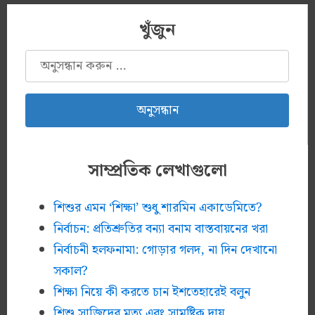
খুঁজুন
অনুসন্ধানঃ
সাম্প্রতিক লেখাগুলো
শিশুর এমন ‘শিক্ষা’ শুধু শারমিন একাডেমিতে?
নির্বাচন: প্রতিশ্রুতির বন্যা বনাম বাস্তবায়নের খরা
নির্বাচনী হলফনামা: গোড়ার গলদ, না দিন দেখানো
সকাল?
শিক্ষা নিয়ে কী করতে চান ইশতেহারেই বলুন
শিশু সাজিদের মৃত্যু এবং সামষ্টিক দায়