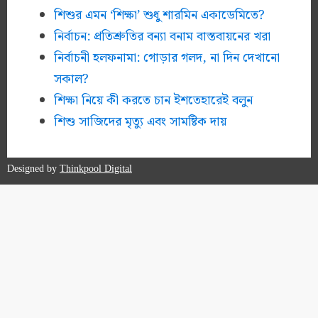
শিশুর এমন ‘শিক্ষা’ শুধু শারমিন একাডেমিতে?
নির্বাচন: প্রতিশ্রুতির বন্যা বনাম বাস্তবায়নের খরা
নির্বাচনী হলফনামা: গোড়ার গলদ, না দিন দেখানো
সকাল?
শিক্ষা নিয়ে কী করতে চান ইশতেহারেই বলুন
শিশু সাজিদের মৃত্যু এবং সামষ্টিক দায়
Designed by
Thinkpool Digital