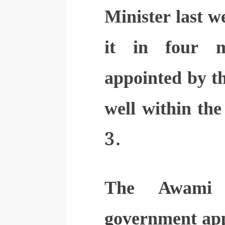
Minister last 
it in four m
appointed by t
well within th
3.
The Awami L
government ap