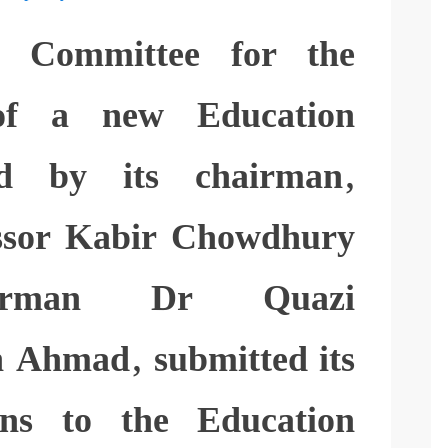
 Committee for the
of a new Education
ed by its chairman,
essor Kabir Chowdhury
airman Dr Quazi
 Ahmad, submitted its
ons to the Education