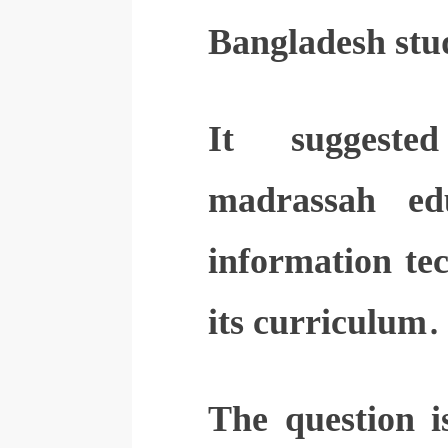
Bangladesh stu
It suggeste
madrassah ed
information te
its curriculum.
The question i