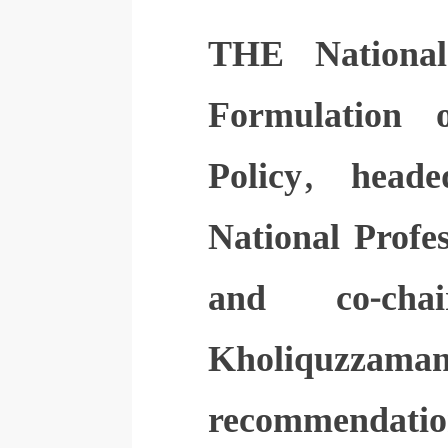
THE National
Formulation 
Policy, head
National Prof
and co-ch
Kholiquzzaman
recommendati